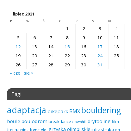
lipiec 2021
P
W
Ś
C
P
S
N
1
2
3
4
5
6
7
8
9
10
11
12
13
14
15
16
17
18
19
20
21
22
23
24
25
26
27
28
29
30
31
« cze
sie »
Tagi
adaptacja
bouldering
BMX
bikepark
boule
boulodrom
drytooling
film
breakdance
downhill
igrzyska olimpijskie
infrastruktura
freestyle
freerunning