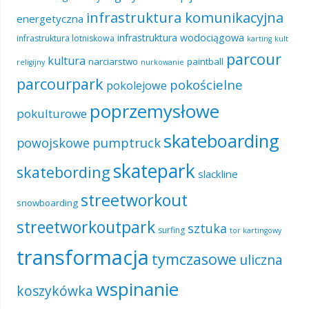
infrastruktura komunikacyjna
energetyczna
infrastruktura wodociągowa
infrastruktura lotniskowa
karting
kult
parcour
kultura
narciarstwo
paintball
religijny
nurkowanie
parcourpark
pokościelne
pokolejowe
poprzemysłowe
pokulturowe
skateboarding
pumptruck
powojskowe
skatepark
skatebording
slackline
streetworkout
snowboarding
streetworkoutpark
sztuka
surfing
tor kartingowy
transformacja
tymczasowe
uliczna
wspinanie
koszykówka