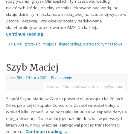
rozgrywania Igrzysk Olimpijskich. Tymczasowe, według
niektórych źródeł, obiekty zostały ulokowane nad wodą, na
skraju dzielnicy mieszkaniowo-usługowej na sztucznej wyspie w
Zatoce Tokijskiej. Trzy obiekty zostały dedykowane
skatebordingowi oraz rowerom BMX. Na każdej…
Continue reading
→
Tagi
BMX
,
igrzyska olimpijskie
,
skatebording
,
skatepark
,
tymczasowe
Szyb Maciej
przez
BH
|
24 lipca 2021
|
Przestrzenie
Możliwość komentowania
została wyłączona
Zespól Szybu Maciej w Zabrzu powstał na początku lat 20-tych
XX w. jako część kopalni Concordia. Zespół wchodził kolejno
w skład kilku kopalń, a na początku lat 90 XX w. zapadła decyzja
o jego likwidacji. Do likwidacji jednak nie doszło i w pierwszych
latach XXI w. nowy właściciel zainicjował proces transformacji
zespołu…
Continue reading
→