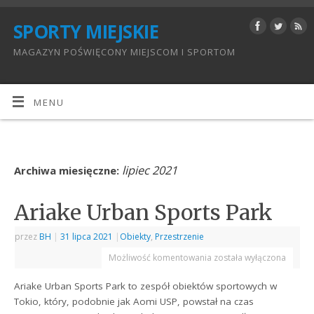
SPORTY MIEJSKIE
MAGAZYN POŚWIĘCONY MIEJSCOM I SPORTOM
MENU
lipiec 2021
Archiwa miesięczne:
Ariake Urban Sports Park
przez
BH
|
31 lipca 2021
|
Obiekty
,
Przestrzenie
Możliwość komentowania
została wyłączona
Ariake Urban Sports Park to zespół obiektów sportowych w
Tokio, który, podobnie jak Aomi USP, powstał na czas