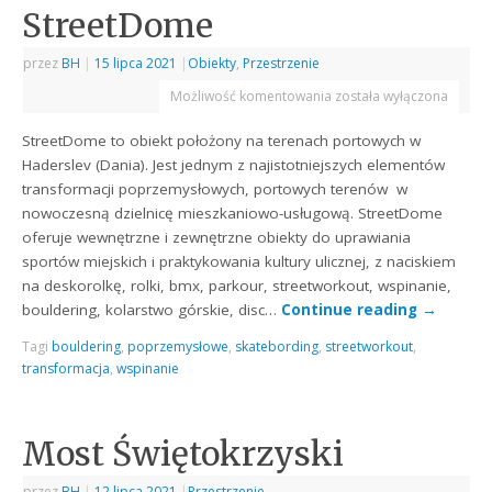
StreetDome
przez
BH
|
15 lipca 2021
|
Obiekty
,
Przestrzenie
Możliwość komentowania
została wyłączona
StreetDome to obiekt położony na terenach portowych w
Haderslev (Dania). Jest jednym z najistotniejszych elementów
transformacji poprzemysłowych, portowych terenów w
nowoczesną dzielnicę mieszkaniowo-usługową. StreetDome
oferuje wewnętrzne i zewnętrzne obiekty do uprawiania
sportów miejskich i praktykowania kultury ulicznej, z naciskiem
na deskorolkę, rolki, bmx, parkour, streetworkout, wspinanie,
bouldering, kolarstwo górskie, disc…
Continue reading
→
Tagi
bouldering
,
poprzemysłowe
,
skatebording
,
streetworkout
,
transformacja
,
wspinanie
Most Świętokrzyski
przez
BH
|
12 lipca 2021
|
Przestrzenie