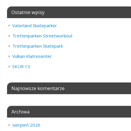
Ostatnie wpisy
Vaterland Skateparker
Trettenparken Streetworkout
Trettenparken Skatepark
Vulkan Klatresenter
SKUR 13
Najnowsze komentarze
Archiwa
sierpień 2026