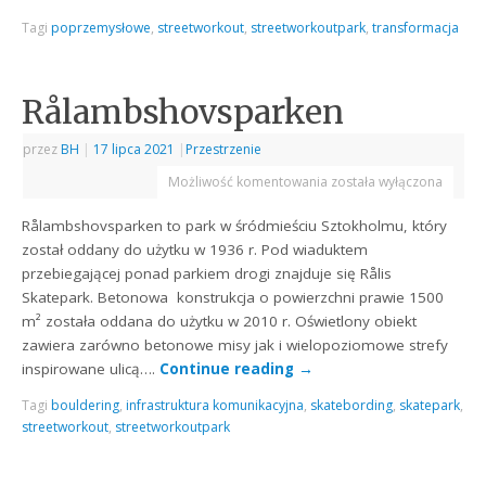
Tagi
poprzemysłowe
,
streetworkout
,
streetworkoutpark
,
transformacja
Rålambshovsparken
przez
BH
|
17 lipca 2021
|
Przestrzenie
Możliwość komentowania
została wyłączona
Rålambshovsparken to park w śródmieściu Sztokholmu, który
został oddany do użytku w 1936 r. Pod wiaduktem
przebiegającej ponad parkiem drogi znajduje się Rålis
Skatepark. Betonowa konstrukcja o powierzchni prawie 1500
m² została oddana do użytku w 2010 r. Oświetlony obiekt
zawiera zarówno betonowe misy jak i wielopoziomowe strefy
inspirowane ulicą….
Continue reading
→
Tagi
bouldering
,
infrastruktura komunikacyjna
,
skatebording
,
skatepark
,
streetworkout
,
streetworkoutpark