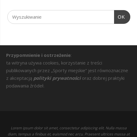
OK
Przypomnienie i ostrzeżenie
:
ta witryna używa cookies, korzystanie z treści
publikowanych przez „Sporty miejskie” jest równoznaczne
z akceptacją
polityki prywatności
oraz dobrej praktyki
podawania źródeł.
Lorem ipsum dolor sit amet, consectetur adipiscing elit. Nulla massa
diam, tempus a finibus et, euismod nec arcu. Praesent ultrices massa at