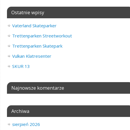
Ostatnie wpisy
Vaterland Skateparker
Trettenparken Streetworkout
Trettenparken Skatepark
Vulkan Klatresenter
SKUR 13
Najnowsze komentarze
Archiwa
sierpień 2026