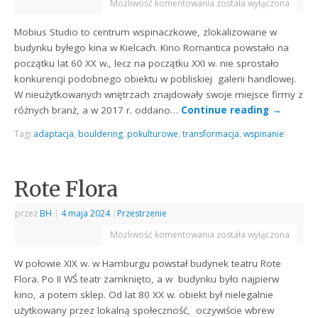
Możliwość komentowania
została wyłączona
Mobius Studio to centrum wspinaczkowe, zlokalizowane w
budynku byłego kina w Kielcach. Kino Romantica powstało na
początku lat 60 XX w., lecz na początku XXI w. nie sprostało
konkurencji podobnego obiektu w pobliskiej galerii handlowej.
W nieużytkowanych wnętrzach znajdowały swoje miejsce firmy z
różnych branż, a w 2017 r. oddano…
Continue reading
→
Tagi
adaptacja
,
bouldering
,
pokulturowe
,
transformacja
,
wspinanie
Rote Flora
przez
BH
|
4 maja 2024
|
Przestrzenie
Możliwość komentowania
została wyłączona
W połowie XIX w. w Hamburgu powstał budynek teatru Rote
Flora. Po II WŚ teatr zamknięto, a w budynku było najpierw
kino, a potem sklep. Od lat 80 XX w. obiekt był nielegalnie
użytkowany przez lokalną społeczność, oczywiście wbrew