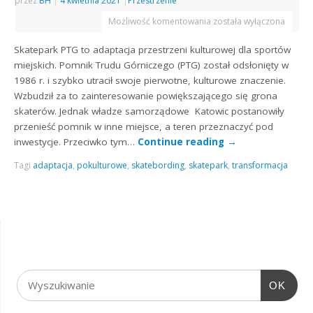
przez
BH
|
4 kwietnia 2021
|
Przestrzenie
Możliwość komentowania
została wyłączona
Skatepark PTG to adaptacja przestrzeni kulturowej dla sportów
miejskich. Pomnik Trudu Górniczego (PTG) został odsłonięty w
1986 r. i szybko utracił swoje pierwotne, kulturowe znaczenie.
Wzbudził za to zainteresowanie powiększającego się grona
skaterów. Jednak władze samorządowe Katowic postanowiły
przenieść pomnik w inne miejsce, a teren przeznaczyć pod
inwestycje. Przeciwko tym…
Continue reading
→
Tagi
adaptacja
,
pokulturowe
,
skatebording
,
skatepark
,
transformacja
OK