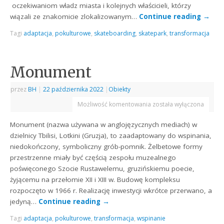
oczekiwaniom władz miasta i kolejnych właścicieli, którzy
wiązali ze znakomicie zlokalizowanym…
Continue reading
→
Tagi
adaptacja
,
pokulturowe
,
skateboarding
,
skatepark
,
transformacja
Monument
przez
BH
|
22 października 2022
|
Obiekty
Możliwość komentowania
została wyłączona
Monument (nazwa używana w anglojęzycznych mediach) w
dzielnicy Tbilisi, Lotkini (Gruzja), to zaadaptowany do wspinania,
niedokończony, symboliczny grób-pomnik. Żelbetowe formy
przestrzenne miały być częścią zespołu muzealnego
poświęconego Szocie Rustawelemu, gruzińskiemu poecie,
żyjącemu na przełomie XII i XIII w. Budowę kompleksu
rozpoczęto w 1966 r. Realizację inwestycji wkrótce przerwano, a
jedyną…
Continue reading
→
Tagi
adaptacja
,
pokulturowe
,
transformacja
,
wspinanie