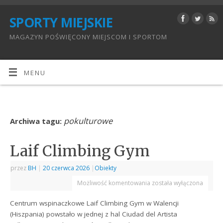
SPORTY MIEJSKIE
MAGAZYN POŚWIĘCONY MIEJSCOM I SPORTOM
MENU
pokulturowe
Archiwa tagu:
Laif Climbing Gym
przez
BH
|
20 czerwca 2026
|
Obiekty
Możliwość komentowania
została wyłączona
Centrum wspinaczkowe Laif Climbing Gym w Walencji
(Hiszpania) powstało w jednej z hal Ciudad del Artista