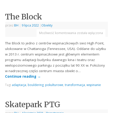
The Block
przez
BH
|
9 lipca 2022
|
Obiekty
Możliwość komentowania
została wyłączona
The Block to jedno z centrów wspinaczkowych sieci High Point,
ulokowane w Chattanoga (Tennessee, USA). Oddane do użytku
w 2013 r. centrum wspinaczkowe jest głównym elementem
programu adaptacji budynku dawnego kina i teatru oraz
wielopoziomowego parkingu z początku lat 90 XX w. Położony
w nadrzecznej części centrum miasta obiekt o…
Continue reading
→
Tagi
adaptacja
,
bouldering
,
pokulturowe
,
transformacja
,
wspinanie
Skatepark PTG