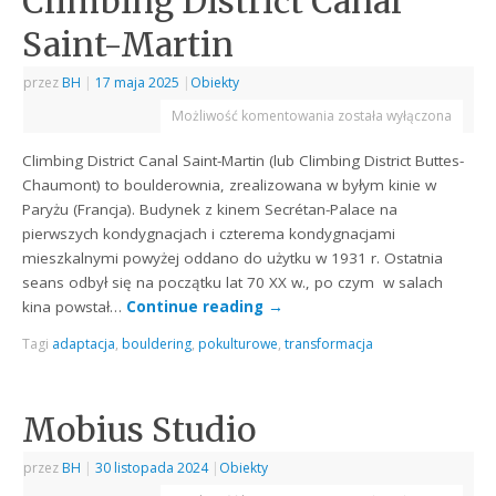
Climbing District Canal
Saint-Martin
przez
BH
|
17 maja 2025
|
Obiekty
Możliwość komentowania
została wyłączona
Climbing District Canal Saint-Martin (lub Climbing District Buttes-
Chaumont) to boulderownia, zrealizowana w byłym kinie w
Paryżu (Francja). Budynek z kinem Secrétan-Palace na
pierwszych kondygnacjach i czterema kondygnacjami
mieszkalnymi powyżej oddano do użytku w 1931 r. Ostatnia
seans odbył się na początku lat 70 XX w., po czym w salach
kina powstał…
Continue reading
→
Tagi
adaptacja
,
bouldering
,
pokulturowe
,
transformacja
Mobius Studio
przez
BH
|
30 listopada 2024
|
Obiekty