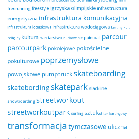
downhill
igrzyska olimpijskie
infrastruktura
freestyle
freerunning
infrastruktura komunikacyjna
energetyczna
infrastruktura wodociągowa
infrastruktura lotniskowa
karting
kult
parcour
kultura
narciarstwo
paintball
religijny
nurkowanie
parcourpark
pokościelne
pokolejowe
poprzemysłowe
pokulturowe
skateboarding
pumptruck
powojskowe
skatepark
skatebording
slackline
streetworkout
snowboarding
streetworkoutpark
sztuka
surfing
tor kartingowy
transformacja
tymczasowe
uliczna