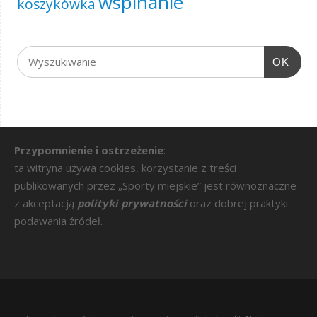
wspinanie
koszykówka
OK
Przypomnienie i ostrzeżenie
:
ta witryna używa cookies, korzystanie z treści
publikowanych przez „Sporty miejskie” jest równoznaczne
z akceptacją
polityki prywatności
oraz dobrej praktyki
podawania źródeł.