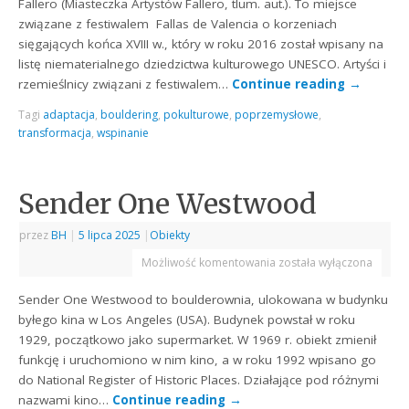
Fallero (Miasteczka Artystów Fallero, tlum. aut.). To miejsce
związane z festiwalem Fallas de Valencia o korzeniach
sięgających końca XVIII w., który w roku 2016 został wpisany na
listę niematerialnego dziedzictwa kulturowego UNESCO. Artyści i
rzemieślnicy związani z festiwalem…
Continue reading
→
Tagi
adaptacja
,
bouldering
,
pokulturowe
,
poprzemysłowe
,
transformacja
,
wspinanie
Sender One Westwood
przez
BH
|
5 lipca 2025
|
Obiekty
Możliwość komentowania
została wyłączona
Sender One Westwood to boulderownia, ulokowana w budynku
byłego kina w Los Angeles (USA). Budynek powstał w roku
1929, początkowo jako supermarket. W 1969 r. obiekt zmienił
funkcję i uruchomiono w nim kino, a w roku 1992 wpisano go
do National Register of Historic Places. Działające pod różnymi
nazwami kino…
Continue reading
→