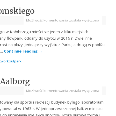
romskiego
Możliwość komentowania
została wyłączona
 w Kołobrzegu mieści się jeden z kilku miejskich
ny flowpark, oddany do użytku w 2016 r. Dwie inne
st na plaży. Jedną przy wyjściu z Parku, a drugą w pobliżu
do…
Continue reading
→
etworkoutpark
Aalborg
Możliwość komentowania
została wyłączona
owany dla sportu i rekreacji budynek byłego laboratorium
powstał w 1963 r. W jednoprzestrzennej hali, w miejscu
 do uprawiania miejskich sportów, które surową formą i