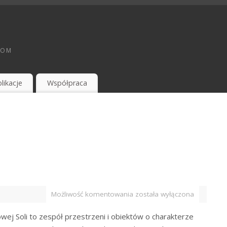
TOM
likacje
Współpraca
Możliwość komentowania
została wyłączona
ej Soli to zespół przestrzeni i obiektów o charakterze