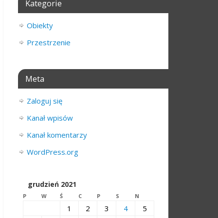
Kategorie
Obiekty
Przestrzenie
Meta
Zaloguj się
Kanał wpisów
Kanał komentarzy
WordPress.org
grudzień 2021
P
W
Ś
C
P
S
N
1
2
3
4
5