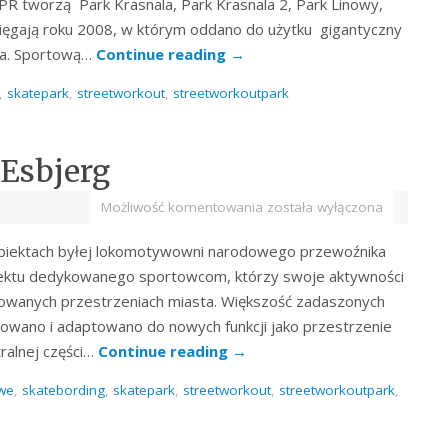
R tworzą Park Krasnala, Park Krasnala 2, Park Linowy,
sięgają roku 2008, w którym oddano do użytku gigantyczny
la. Sportową…
Continue reading
→
,
skatepark
,
streetworkout
,
streetworkoutpark
Esbjerg
Możliwość komentowania
została wyłączona
biektach byłej lokomotywowni narodowego przewoźnika
biektu dedykowanego sportowcom, którzy swoje aktywności
zowanych przestrzeniach miasta. Większość zadaszonych
howano i adaptowano do nowych funkcji jako przestrzenie
ralnej części…
Continue reading
→
we
,
skatebording
,
skatepark
,
streetworkout
,
streetworkoutpark
,