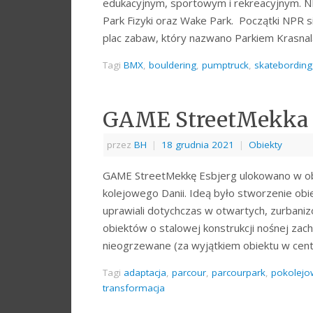
edukacyjnym, sportowym i rekreacyjnym. NP
Park Fizyki oraz Wake Park. Początki NPR 
plac zabaw, który nazwano Parkiem Krasna
Tagi
BMX
,
bouldering
,
pumptruck
,
skatebording
GAME StreetMekka 
przez
BH
|
18 grudnia 2021
|
Obiekty
GAME StreetMekkę Esbjerg ulokowano w o
kolejowego Danii. Ideą było stworzenie o
uprawiali dotychczas w otwartych, zurbani
obiektów o stalowej konstrukcji nośnej zac
nieogrzewane (za wyjątkiem obiektu w cent
Tagi
adaptacja
,
parcour
,
parcourpark
,
pokolejo
transformacja