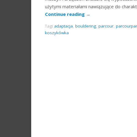
użytymi materiałami nawiązujące do charak
Continue reading
→
Tagi
adaptacja
,
bouldering
,
parcour
,
parcourpa
koszykówka