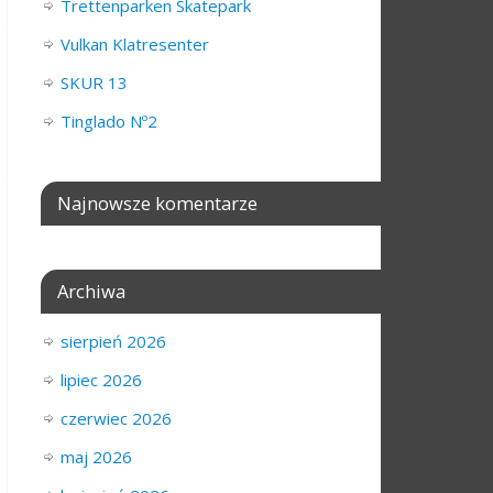
Trettenparken Skatepark
Vulkan Klatresenter
SKUR 13
Tinglado Nº2
Najnowsze komentarze
Archiwa
sierpień 2026
lipiec 2026
czerwiec 2026
maj 2026