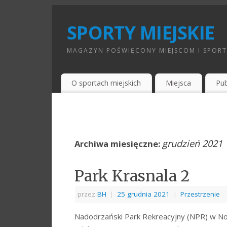
SPORTY MIEJSKIE
MAGAZYN POŚWIĘCONY MIEJSCOM I SPOR
O sportach miejskich
Miejsca
Pub
grudzień 2021
Archiwa miesięczne:
Park Krasnala 2
przez
BH
|
25 grudnia 2021
|
Przestrzenie
Nadodrzański Park Rekreacyjny (NPR) w Now