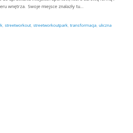
teru wnętrza. Swoje miejsce znalazły tu…
rk
,
streetworkout
,
streetworkoutpark
,
transformacja
,
uliczna