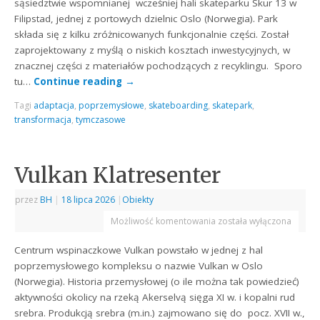
sąsiedztwie wspomnianej wcześniej hali skateparku Skur 13 w
Filipstad, jednej z portowych dzielnic Oslo (Norwegia). Park
składa się z kilku zróżnicowanych funkcjonalnie części. Został
zaprojektowany z myślą o niskich kosztach inwestycyjnych, w
znacznej części z materiałów pochodzących z recyklingu. Sporo
tu…
Continue reading
→
Tagi
adaptacja
,
poprzemysłowe
,
skateboarding
,
skatepark
,
transformacja
,
tymczasowe
Vulkan Klatresenter
przez
BH
|
18 lipca 2026
|
Obiekty
Możliwość komentowania
została wyłączona
Centrum wspinaczkowe Vulkan powstało w jednej z hal
poprzemysłowego kompleksu o nazwie Vulkan w Oslo
(Norwegia). Historia przemysłowej (o ile można tak powiedzieć)
aktywności okolicy na rzeką Akerselvą sięga XI w. i kopalni rud
srebra. Produkcją srebra (m.in.) zajmowano się do pocz. XVII w.,