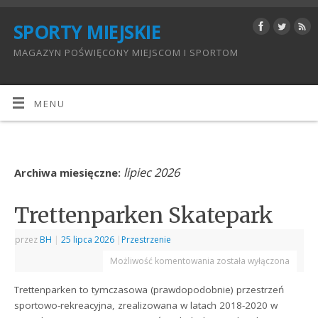
SPORTY MIEJSKIE
MAGAZYN POŚWIĘCONY MIEJSCOM I SPORTOM
MENU
lipiec 2026
Archiwa miesięczne:
Trettenparken Skatepark
przez
BH
|
25 lipca 2026
|
Przestrzenie
Możliwość komentowania
została wyłączona
Trettenparken to tymczasowa (prawdopodobnie) przestrzeń
sportowo-rekreacyjna, zrealizowana w latach 2018-2020 w