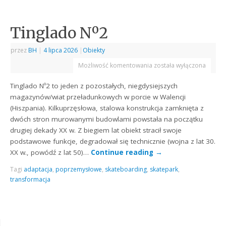
Tinglado Nº2
przez
BH
|
4 lipca 2026
|
Obiekty
Możliwość komentowania
została wyłączona
Tinglado Nº2 to jeden z pozostałych, niegdysiejszych
magazynów/wiat przeładunkowych w porcie w Walencji
(Hiszpania). Kilkuprzęsłowa, stalowa konstrukcja zamknięta z
dwóch stron murowanymi budowlami powstała na początku
drugiej dekady XX w. Z biegiem lat obiekt stracił swoje
podstawowe funkcje, degradował się technicznie (wojna z lat 30.
XX w., powódź z lat 50)…
Continue reading
→
Tagi
adaptacja
,
poprzemysłowe
,
skateboarding
,
skatepark
,
transformacja