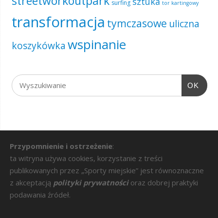
streetworkoutpark
sztuka
surfing
tor kartingowy
transformacja
tymczasowe
uliczna
wspinanie
koszykówka
OK
Przypomnienie i ostrzeżenie
:
ta witryna używa cookies, korzystanie z treści
publikowanych przez „Sporty miejskie” jest równoznaczne
z akceptacją
polityki prywatności
oraz dobrej praktyki
podawania źródeł.