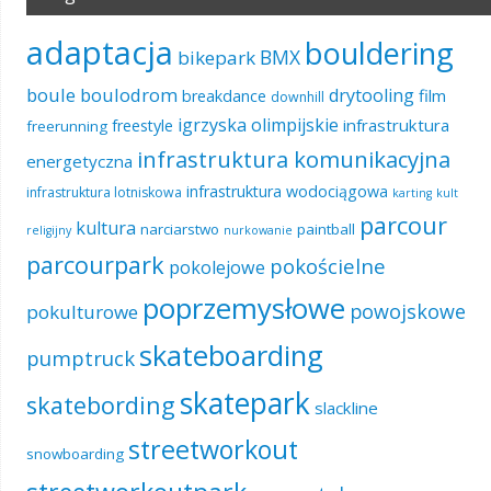
adaptacja
bouldering
BMX
bikepark
boule
boulodrom
drytooling
film
breakdance
downhill
igrzyska olimpijskie
infrastruktura
freestyle
freerunning
infrastruktura komunikacyjna
energetyczna
infrastruktura wodociągowa
infrastruktura lotniskowa
karting
kult
parcour
kultura
narciarstwo
paintball
religijny
nurkowanie
parcourpark
pokościelne
pokolejowe
poprzemysłowe
powojskowe
pokulturowe
skateboarding
pumptruck
skatepark
skatebording
slackline
streetworkout
snowboarding