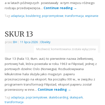
a w latach późniejszych powstawały w tym miejscu różnego
rodzaju przedsięwzięcia…
Continue reading
→
Tagi
adaptacja
,
bouldering
,
poprzemysłowe
,
transformacja
,
wspinanie
SKUR 13
przez
BH
|
11 lipca 2026
|
Obiekty
Możliwość komentowania
została wyłączona
Skur 13 (hala 13, tłum. aut.) to pierwotnie nazwa żelbetowej,
portowej hali, która powstała w roku 1963 w Filipstad, jednej z
portowych dzielnic Oslo (Norwegia). Rozbudowywana
kilkukrotnie hala służyła jako magazyn papieru
przeznaczonego na eksport. Na początku XXI w., w związku z
programem transformacji Filipstad, eksport papieru został
przeniesiony w inne…
Continue reading
→
Tagi
adaptacja
,
poprzemysłowe
,
skateboarding
,
skatepark
,
transformacja