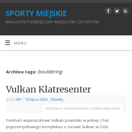
SPORTY MIEJSKIE
MAGAZYN POŚWIĘCONY MIEJSCOM I SPORTOM
MENU
bouldering
Archiwa tagu:
Vulkan Klatresenter
przez
BH
|
18 lipca 2026
|
Obiekty
Możliwość komentowania
została wyłączona
Centrum wspinaczkowe Vulkan powstało w jednej z hal
poprzemysłowego kompleksu o nazwie Vulkan w Oslo