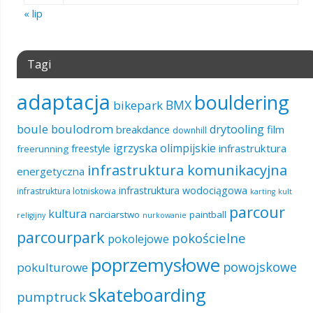
« lip
Tagi
adaptacja
bouldering
BMX
bikepark
boule
boulodrom
drytooling
film
breakdance
downhill
igrzyska olimpijskie
infrastruktura
freestyle
freerunning
infrastruktura komunikacyjna
energetyczna
infrastruktura wodociągowa
infrastruktura lotniskowa
karting
kult
parcour
kultura
narciarstwo
paintball
religijny
nurkowanie
parcourpark
pokościelne
pokolejowe
poprzemysłowe
powojskowe
pokulturowe
skateboarding
pumptruck