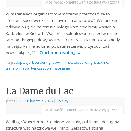
Możliwość komentowania
została wyłączona
W materiałach organizatorów możemy przeczytać, że to
„festiwal sportów ekstremalnych dla amatorów”. Wydarzenie
odbywało (?) się na terenie byłego kamieniołomu wapienia
Kadzielnia w Kielcach. Wapień eksploatowano i przetwarzano
tam od drugiej połowy XVIII w. do początku lat 60 XX w. Wtedy
na części kamieniołomu powstał rezerwat przyrody, zaś
pozostałą część…
Continue reading
→
Tagi
adaptacja
,
bouldering
,
downhill
,
skateboarding
,
slackline
,
transformacja
,
tymczasowe
,
wspinanie
La Dame du Lac
przez
BH
|
18 kwietnia 2026
|
Obiekty
Możliwość komentowania
została wyłączona
Według różnych źródeł to pierwsza stała, publicznie dostępna
struktura wspinaczkowa we Francji. Żelbetowa ściana