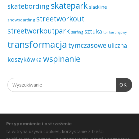
skatepark
skatebording
slackline
streetworkout
snowboarding
streetworkoutpark
sztuka
surfing
tor kartingowy
transformacja
tymczasowe
uliczna
wspinanie
koszykówka
OK
Przypomnienie i ostrzeżenie
:
ta witryna używa cookies, korzystanie z treści
publikowanych przez „Sporty miejskie” jest równoznaczne