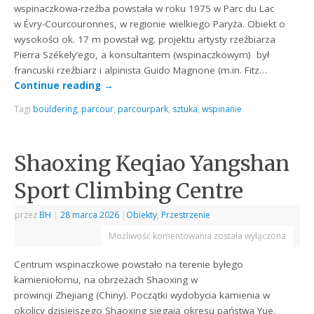
wspinaczkowa-rzeźba powstała w roku 1975 w Parc du Lac
w Évry-Courcouronnes, w regionie wielkiego Paryża. Obiekt o
wysokości ok. 17 m powstał wg. projektu artysty rzeźbiarza
Pierra Székely’ego, a konsultantem (wspinaczkowym) był
francuski rzeźbiarz i alpinista Guido Magnone (m.in. Fitz…
Continue reading
→
Tagi
bouldering
,
parcour
,
parcourpark
,
sztuka
,
wspinanie
Shaoxing Keqiao Yangshan
Sport Climbing Centre
przez
BH
|
28 marca 2026
|
Obiekty
,
Przestrzenie
Możliwość komentowania
została wyłączona
Centrum wspinaczkowe powstało na terenie byłego
kamieniołomu, na obrzeżach Shaoxing w
prowincji Zhejiang (Chiny). Początki wydobycia kamienia w
okolicy dzisiejszego Shaoxing sięgają okresu państwa Yue,