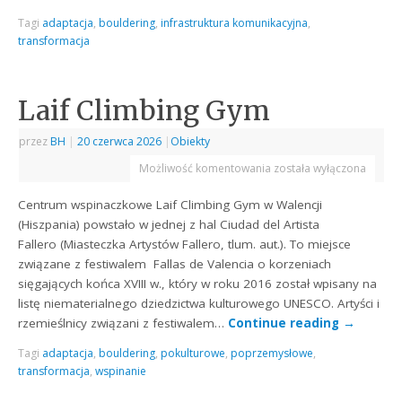
Tagi
adaptacja
,
bouldering
,
infrastruktura komunikacyjna
,
transformacja
Laif Climbing Gym
przez
BH
|
20 czerwca 2026
|
Obiekty
Możliwość komentowania
została wyłączona
Centrum wspinaczkowe Laif Climbing Gym w Walencji
(Hiszpania) powstało w jednej z hal Ciudad del Artista
Fallero (Miasteczka Artystów Fallero, tlum. aut.). To miejsce
związane z festiwalem Fallas de Valencia o korzeniach
sięgających końca XVIII w., który w roku 2016 został wpisany na
listę niematerialnego dziedzictwa kulturowego UNESCO. Artyści i
rzemieślnicy związani z festiwalem…
Continue reading
→
Tagi
adaptacja
,
bouldering
,
pokulturowe
,
poprzemysłowe
,
transformacja
,
wspinanie