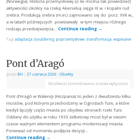
(Norwegia). Historia przemysłowej (o ile można tak powiedzieć)
aktywności okolicy na rzeką Akerselvą sięga XI w. i kopalni rud
srebra. Produkcją srebra (m.in.) zajmowano się do pocz. XVII w.,
a w latach późniejszych powstawały w tym miejscu różnego
rodzaju przedsięwzięcia…
Continue reading
→
Tagi
adaptacja
,
bouldering
,
poprzemysłowe
,
transformacja
,
wspinanie
Pont d’Aragó
przez
BH
|
27 czerwca 2026
|
Obiekty
Możliwość komentowania
została wyłączona
Pont d’Aragó w Walencji (Hiszpania) to jeden z dwudziestu kilku
mostów, pod którymi przechodzimy w Ogrodach Turii, a które
kiedyś łączyły części miasta po obydwu stronach rzeki Turii.
Oddany do użytku w roku 1933 żelbetowy most był w swoim
czasie ważnym elementem programu modernizacji miasta.
Ponieważ od momentu podjęcia decyzji…
Continue reading
→