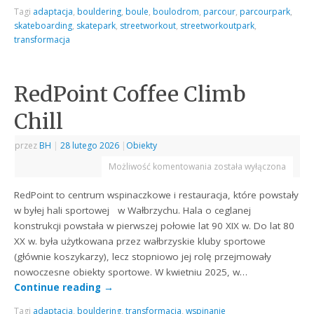
Tagi
adaptacja
,
bouldering
,
boule
,
boulodrom
,
parcour
,
parcourpark
,
skateboarding
,
skatepark
,
streetworkout
,
streetworkoutpark
,
transformacja
RedPoint Coffee Climb
Chill
przez
BH
|
28 lutego 2026
|
Obiekty
Możliwość komentowania
została wyłączona
RedPoint to centrum wspinaczkowe i restauracja, które powstały
w byłej hali sportowej w Wałbrzychu. Hala o ceglanej
konstrukcji powstała w pierwszej połowie lat 90 XIX w. Do lat 80
XX w. była użytkowana przez wałbrzyskie kluby sportowe
(głównie koszykarzy), lecz stopniowo jej rolę przejmowały
nowoczesne obiekty sportowe. W kwietniu 2025, w…
Continue reading
→
Tagi
adaptacja
,
bouldering
,
transformacja
,
wspinanie