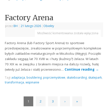
Factory Arena
przez
BH
|
21 lutego 2026
|
Obiekty
Możliwość komentowania
została wyłączona
Factory Arena (lub Factory Sport Arena) to sportowe
przedsięwzięcie, zrealizowane w poprzemysłowym kompleksie
byłych zakładów metalurgicznych w Miszkolcu (Węgry). Początki
zakładu sięgają lat 70 XVIII w. i huty (kuźnicy?) żelaza. W latach
70 XIX w. w związku z brakiem miejsca na dalszy rozwój, hutę
(wtedy już żelaza i stali) przeniesiono…
Continue reading
→
Tagi
adaptacja
,
bouldering
,
poprzemysłowe
,
skateboarding
,
skatepark
,
transformacja
,
wspinanie
1
2
3
›
»