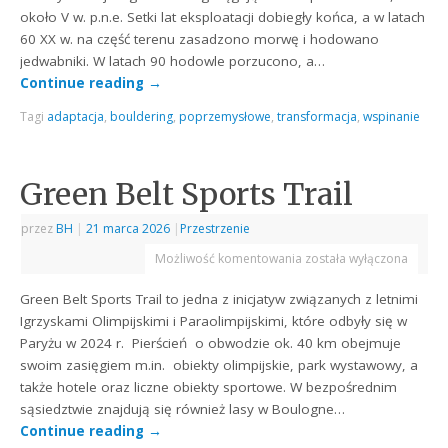
około V w. p.n.e. Setki lat eksploatacji dobiegły końca, a w latach
60 XX w. na część terenu zasadzono morwę i hodowano
jedwabniki. W latach 90 hodowle porzucono, a…
Continue reading
→
Tagi
adaptacja
,
bouldering
,
poprzemysłowe
,
transformacja
,
wspinanie
Green Belt Sports Trail
przez
BH
|
21 marca 2026
|
Przestrzenie
Możliwość komentowania
została wyłączona
Green Belt Sports Trail to jedna z inicjatyw związanych z letnimi
Igrzyskami Olimpijskimi i Paraolimpijskimi, które odbyły się w
Paryżu w 2024 r. Pierścień o obwodzie ok. 40 km obejmuje
swoim zasięgiem m.in. obiekty olimpijskie, park wystawowy, a
także hotele oraz liczne obiekty sportowe. W bezpośrednim
sąsiedztwie znajdują się również lasy w Boulogne…
Continue reading
→