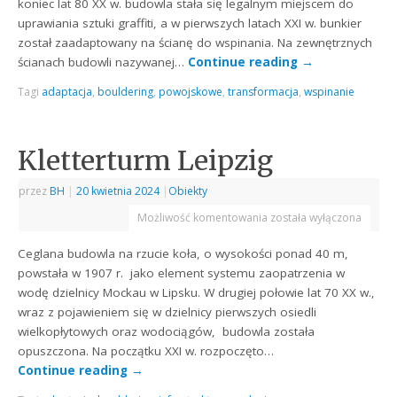
koniec lat 80 XX w. budowla stała się legalnym miejscem do
uprawiania sztuki graffiti, a w pierwszych latach XXI w. bunkier
został zaadaptowany na ścianę do wspinania. Na zewnętrznych
ścianach budowli nazywanej…
Continue reading
→
Tagi
adaptacja
,
bouldering
,
powojskowe
,
transformacja
,
wspinanie
Kletterturm Leipzig
przez
BH
|
20 kwietnia 2024
|
Obiekty
Możliwość komentowania
została wyłączona
Ceglana budowla na rzucie koła, o wysokości ponad 40 m,
powstała w 1907 r. jako element systemu zaopatrzenia w
wodę dzielnicy Mockau w Lipsku. W drugiej połowie lat 70 XX w.,
wraz z pojawieniem się w dzielnicy pierwszych osiedli
wielkopłytowych oraz wodociągów, budowla została
opuszczona. Na początku XXI w. rozpoczęto…
Continue reading
→