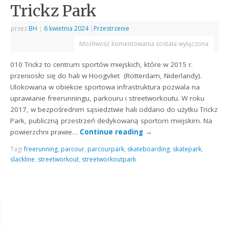
Trickz Park
przez
BH
|
6 kwietnia 2024
|
Przestrzenie
Możliwość komentowania
została wyłączona
010 Trickz to centrum sportów miejskich, które w 2015 r.
przeniosło się do hali w Hoogvliet (Rotterdam, Niderlandy).
Ulokowana w obiekcie sportowa infrastruktura pozwala na
uprawianie freerunningu, parkouru i streetworkoutu. W roku
2017, w bezpośrednim sąsiedztwie hali oddano do użytku Trickz
Park, publiczną przestrzeń dedykowaną sportom miejskim. Na
powierzchni prawie…
Continue reading
→
Tagi
freerunning
,
parcour
,
parcourpark
,
skateboarding
,
skatepark
,
slackline
,
streetworkout
,
streetworkoutpark