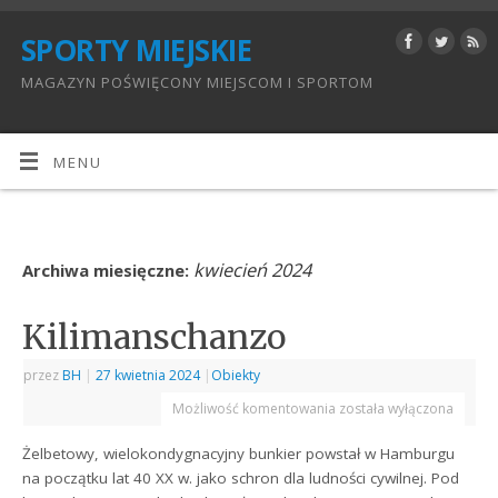
SPORTY MIEJSKIE
MAGAZYN POŚWIĘCONY MIEJSCOM I SPORTOM
MENU
kwiecień 2024
Archiwa miesięczne:
Kilimanschanzo
przez
BH
|
27 kwietnia 2024
|
Obiekty
Możliwość komentowania
została wyłączona
Żelbetowy, wielokondygnacyjny bunkier powstał w Hamburgu
na początku lat 40 XX w. jako schron dla ludności cywilnej. Pod