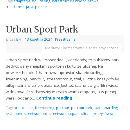
Tagi
adaptacja
,
bouldering
,
infrastruktura wodociągowa
,
transformacja
,
wspinanie
Urban Sport Park
przez
BH
|
13 kwietnia 2024
|
Przestrzenie
Możliwość komentowania
została wyłączona
Urban Sport Park w Roosendaal (Niderlandy) to publiczny park
dedykowany miejskim sportom i kulturze ulicznej. Na
powierzchni ok. 1 ha można uprawiać skateboarding,
freerunning, parkour, streetworkout, trial, uliczną koszykówkę i
piłkę nożną oraz breakdance. Jest też ściana do graffiti i wieża
widokowa. Przedsięwzięcie realizowano etapami, a w pełnej
wersji oddano…
Continue reading
→
Tagi
breakdance
,
freerunning
,
parcour
,
parcourpark
,
skateboarding
,
skatepark
,
streetworkout
,
streetworkoutpark
,
uliczna koszykówka