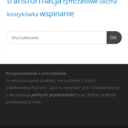
transformacja
tymczasowe
uliczna
wspinanie
koszykówka
OK
Przypomnienie i ostrzeżenie
:
ta witryna używa cookies, korzystanie z treści
publikowanych przez „Sporty miejskie” jest równoznaczne
z akceptacją
polityki prywatności
oraz dobrej praktyki
podawania źródeł.