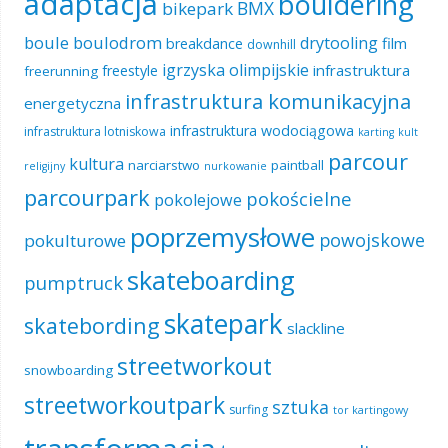
adaptacja
bouldering
BMX
bikepark
boule
boulodrom
drytooling
film
breakdance
downhill
igrzyska olimpijskie
infrastruktura
freestyle
freerunning
infrastruktura komunikacyjna
energetyczna
infrastruktura wodociągowa
infrastruktura lotniskowa
karting
kult
parcour
kultura
narciarstwo
paintball
religijny
nurkowanie
parcourpark
pokościelne
pokolejowe
poprzemysłowe
powojskowe
pokulturowe
skateboarding
pumptruck
skatepark
skatebording
slackline
streetworkout
snowboarding
streetworkoutpark
sztuka
surfing
tor kartingowy