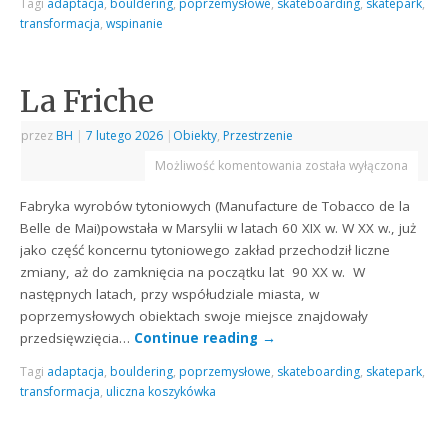
Tagi
adaptacja
,
bouldering
,
poprzemysłowe
,
skateboarding
,
skatepark
,
transformacja
,
wspinanie
La Friche
przez
BH
|
7 lutego 2026
|
Obiekty
,
Przestrzenie
Możliwość komentowania
została wyłączona
Fabryka wyrobów tytoniowych (Manufacture de Tobacco de la
Belle de Mai)powstała w Marsylii w latach 60 XIX w. W XX w., już
jako część koncernu tytoniowego zakład przechodził liczne
zmiany, aż do zamknięcia na początku lat 90 XX w. W
następnych latach, przy współudziale miasta, w
poprzemysłowych obiektach swoje miejsce znajdowały
przedsięwzięcia…
Continue reading
→
Tagi
adaptacja
,
bouldering
,
poprzemysłowe
,
skateboarding
,
skatepark
,
transformacja
,
uliczna koszykówka