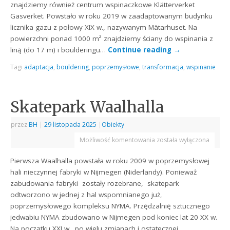
znajdziemy również centrum wspinaczkowe Klätterverket
Gasverket. Powstało w roku 2019 w zaadaptowanym budynku
licznika gazu z połowy XIX w., nazywanym Mätarhuset. Na
powierzchni ponad 1000 m² znajdziemy ściany do wspinania z
liną (do 17 m) i boulderingu…
Continue reading
→
Tagi
adaptacja
,
bouldering
,
poprzemysłowe
,
transformacja
,
wspinanie
Skatepark Waalhalla
przez
BH
|
29 listopada 2025
|
Obiekty
Możliwość komentowania
została wyłączona
Pierwsza Waalhalla powstała w roku 2009 w poprzemysłowej
hali nieczynnej fabryki w Nijmegen (Niderlandy). Ponieważ
zabudowania fabryki zostały rozebrane, skatepark
odtworzono w jednej z hal wspomnianego już,
poprzemysłowego kompleksu NYMA. Przędzalnię sztucznego
jedwabiu NYMA zbudowano w Nijmegen pod koniec lat 20 XX w.
Na początku XXI w., po wielu zmianach i ostatecznej…