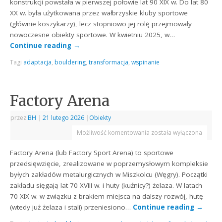
konstrukcji powstała w pierwszej połowie lat 90 XIX w. Do lat 80
XX w. była użytkowana przez wałbrzyskie kluby sportowe
(głównie koszykarzy), lecz stopniowo jej rolę przejmowały
nowoczesne obiekty sportowe. W kwietniu 2025, w…
Continue reading
→
Tagi
adaptacja
,
bouldering
,
transformacja
,
wspinanie
Factory Arena
przez
BH
|
21 lutego 2026
|
Obiekty
Możliwość komentowania
została wyłączona
Factory Arena (lub Factory Sport Arena) to sportowe
przedsięwzięcie, zrealizowane w poprzemysłowym kompleksie
byłych zakładów metalurgicznych w Miszkolcu (Węgry). Początki
zakładu sięgają lat 70 XVIII w. i huty (kuźnicy?) żelaza. W latach
70 XIX w. w związku z brakiem miejsca na dalszy rozwój, hutę
(wtedy już żelaza i stali) przeniesiono…
Continue reading
→