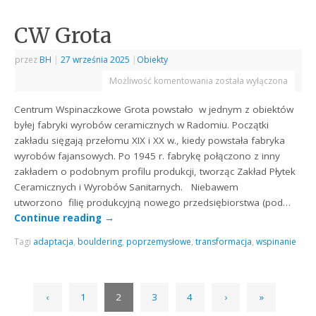
CW Grota
przez
BH
|
27 września 2025
|
Obiekty
Możliwość komentowania
została wyłączona
Centrum Wspinaczkowe Grota powstało w jednym z obiektów
byłej fabryki wyrobów ceramicznych w Radomiu. Początki
zakładu sięgają przełomu XIX i XX w., kiedy powstała fabryka
wyrobów fajansowych. Po 1945 r. fabrykę połączono z inny
zakładem o podobnym profilu produkcji, tworząc Zakład Płytek
Ceramicznych i Wyrobów Sanitarnych. Niebawem
utworzono filię produkcyjną nowego przedsiębiorstwa (pod…
Continue reading
→
Tagi
adaptacja
,
bouldering
,
poprzemysłowe
,
transformacja
,
wspinanie
‹
1
2
3
4
›
»