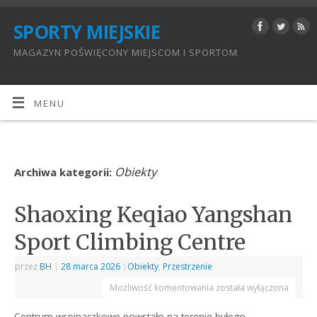
SPORTY MIEJSKIE
MAGAZYN POŚWIĘCONY MIEJSCOM I SPORTOM
MENU
Obiekty
Archiwa kategorii:
Shaoxing Keqiao Yangshan
Sport Climbing Centre
przez
BH
|
28 marca 2026
|
Obiekty
,
Przestrzenie
Możliwość komentowania
została wyłączona
Centrum wspinaczkowe powstało na terenie byłego