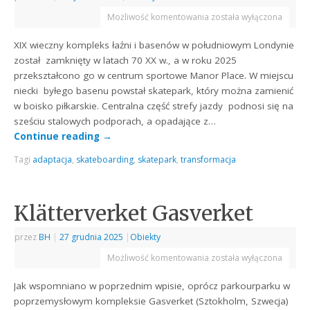
Możliwość komentowania
została wyłączona
XIX wieczny kompleks łaźni i basenów w południowym Londynie
został zamknięty w latach 70 XX w., a w roku 2025
przekształcono go w centrum sportowe Manor Place. W miejscu
niecki byłego basenu powstał skatepark, który można zamienić
w boisko piłkarskie. Centralna część strefy jazdy podnosi się na
sześciu stalowych podporach, a opadające z…
Continue reading
→
Tagi
adaptacja
,
skateboarding
,
skatepark
,
transformacja
Klätterverket Gasverket
przez
BH
|
27 grudnia 2025
|
Obiekty
Możliwość komentowania
została wyłączona
Jak wspomniano w poprzednim wpisie, oprócz parkourparku w
poprzemysłowym kompleksie Gasverket (Sztokholm, Szwecja)