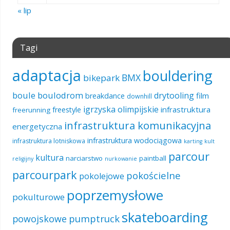
« lip
Tagi
adaptacja
bouldering
BMX
bikepark
boule
boulodrom
drytooling
film
breakdance
downhill
igrzyska olimpijskie
infrastruktura
freestyle
freerunning
infrastruktura komunikacyjna
energetyczna
infrastruktura wodociągowa
infrastruktura lotniskowa
karting
kult
parcour
kultura
narciarstwo
paintball
religijny
nurkowanie
parcourpark
pokościelne
pokolejowe
poprzemysłowe
pokulturowe
skateboarding
pumptruck
powojskowe