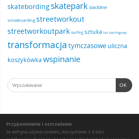
skatepark
skatebording
slackline
streetworkout
snowboarding
streetworkoutpark
sztuka
surfing
tor kartingowy
transformacja
tymczasowe
uliczna
wspinanie
koszykówka
OK
Przypomnienie i ostrzeżenie
:
ta witryna używa cookies, korzystanie z treści