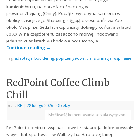
kamieniołomu, na obrzeżach Shaoxing w
prowincji Zhejiang (Chiny). Początki wydobycia kamienia w
okolicy dzisiejszego Shaoxing sięgają okresu państwa Yue,
około V w. p.n.e. Setki lat eksploatacji dobiegły końca, a w latach
60 XX w. na część terenu zasadzono morwę i hodowano
jedwabniki. W latach 90 hodowle porzucono, a…
Continue reading
→
Tagi
adaptacja
,
bouldering
,
poprzemysłowe
,
transformacja
,
wspinanie
RedPoint Coffee Climb
Chill
przez
BH
|
28 lutego 2026
|
Obiekty
Możliwość komentowania
została wyłączona
RedPoint to centrum wspinaczkowe i restauracja, które powstały
w byłej hali sportowej w Wałbrzychu. Hala o ceglanej