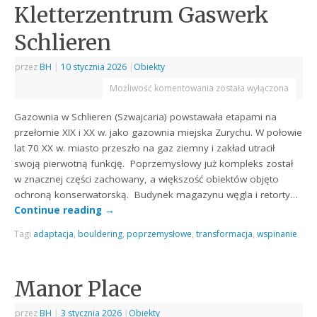
Kletterzentrum Gaswerk
Schlieren
przez
BH
|
10 stycznia 2026
|
Obiekty
Możliwość komentowania
została wyłączona
Gazownia w Schlieren (Szwajcaria) powstawała etapami na
przełomie XIX i XX w. jako gazownia miejska Zurychu. W połowie
lat 70 XX w. miasto przeszło na gaz ziemny i zakład utracił
swoją pierwotną funkcję. Poprzemysłowy już kompleks został
w znacznej części zachowany, a większość obiektów objęto
ochroną konserwatorską. Budynek magazynu węgla i retorty…
Continue reading
→
Tagi
adaptacja
,
bouldering
,
poprzemysłowe
,
transformacja
,
wspinanie
Manor Place
przez
BH
|
3 stycznia 2026
|
Obiekty