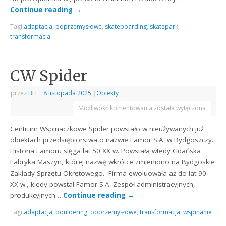
Continue reading
→
Tagi
adaptacja
,
poprzemysłowe
,
skateboarding
,
skatepark
,
transformacja
CW Spider
przez
BH
|
8 listopada 2025
|
Obiekty
Możliwość komentowania
została wyłączona
Centrum Wspinaczkowe Spider powstało w nieużywanych już
obiektach przedsiębiorstwa o nazwie Famor S.A. w Bydgoszczy.
Historia Famoru sięga lat 50 XX w. Powstała wtedy Gdańska
Fabryka Maszyn, której nazwę wkrótce zmieniono na Bydgoskie
Zakłady Sprzętu Okrętowego. Firma ewoluowała aż do lat 90
XX w., kiedy powstał Famor S.A. Zespół administracyjnych,
produkcyjnych…
Continue reading
→
Tagi
adaptacja
,
bouldering
,
poprzemysłowe
,
transformacja
,
wspinanie