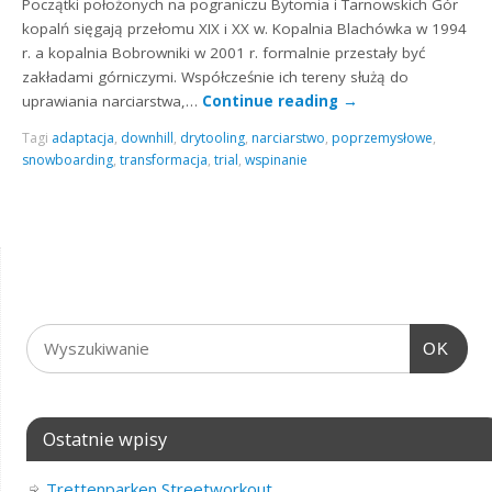
Początki położonych na pograniczu Bytomia i Tarnowskich Gór
kopalń sięgają przełomu XIX i XX w. Kopalnia Blachówka w 1994
r. a kopalnia Bobrowniki w 2001 r. formalnie przestały być
zakładami górniczymi. Współcześnie ich tereny służą do
uprawiania narciarstwa,…
Continue reading
→
Tagi
adaptacja
,
downhill
,
drytooling
,
narciarstwo
,
poprzemysłowe
,
snowboarding
,
transformacja
,
trial
,
wspinanie
OK
Ostatnie wpisy
Trettenparken Streetworkout