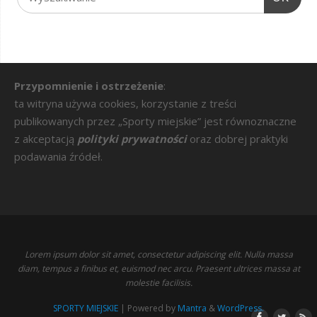
Przypomnienie i ostrzeżenie
:
ta witryna używa cookies, korzystanie z treści
publikowanych przez „Sporty miejskie” jest równoznaczne
z akceptacją
polityki prywatności
oraz dobrej praktyki
podawania źródeł.
Lorem ipsum dolor sit amet, consectetur adipiscing elit. Nulla massa
diam, tempus a finibus et, euismod nec arcu. Praesent ultrices massa at
molestie facilisis.
SPORTY MIEJSKIE
| Powered by
Mantra
&
WordPress.