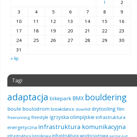
1
2
3
4
5
6
7
8
9
10
11
12
13
14
15
16
17
18
19
20
21
22
23
24
25
26
27
28
29
30
31
« lip
Tagi
adaptacja
bouldering
BMX
bikepark
boule
boulodrom
drytooling
film
breakdance
downhill
igrzyska olimpijskie
infrastruktura
freestyle
freerunning
infrastruktura komunikacyjna
energetyczna
infrastruktura wodociągowa
infrastruktura lotniskowa
karting
kult