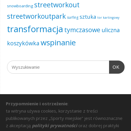
streetworkout
snowboarding
streetworkoutpark
sztuka
surfing
tor kartingowy
transformacja
tymczasowe
uliczna
wspinanie
koszykówka
OK
Przypomnienie i ostrzeżenie
:
ta witryna używa cookies, korzystanie z treści
publikowanych przez „Sporty miejskie” jest równoznaczne
z akceptacją
polityki prywatności
oraz dobrej praktyki