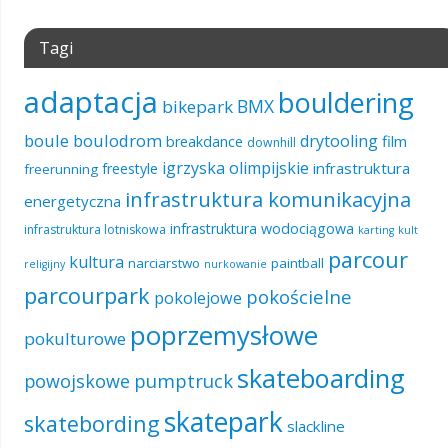
Tagi
adaptacja
bouldering
BMX
bikepark
boule
boulodrom
drytooling
film
breakdance
downhill
igrzyska olimpijskie
infrastruktura
freestyle
freerunning
infrastruktura komunikacyjna
energetyczna
infrastruktura wodociągowa
infrastruktura lotniskowa
karting
kult
parcour
kultura
narciarstwo
paintball
religijny
nurkowanie
parcourpark
pokościelne
pokolejowe
poprzemysłowe
pokulturowe
skateboarding
pumptruck
powojskowe
skatepark
skatebording
slackline