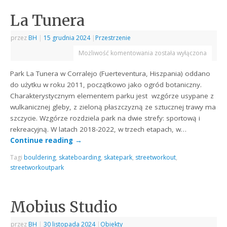
La Tunera
przez
BH
|
15 grudnia 2024
|
Przestrzenie
Możliwość komentowania
została wyłączona
Park La Tunera w Corralejo (Fuerteventura, Hiszpania) oddano
do użytku w roku 2011, początkowo jako ogród botaniczny.
Charakterystycznym elementem parku jest wzgórze usypane z
wulkanicznej gleby, z zieloną płaszczyzną ze sztucznej trawy ma
szczycie. Wzgórze rozdziela park na dwie strefy: sportową i
rekreacyjną. W latach 2018-2022, w trzech etapach, w…
Continue reading
→
Tagi
bouldering
,
skateboarding
,
skatepark
,
streetworkout
,
streetworkoutpark
Mobius Studio
przez
BH
|
30 listopada 2024
|
Obiekty