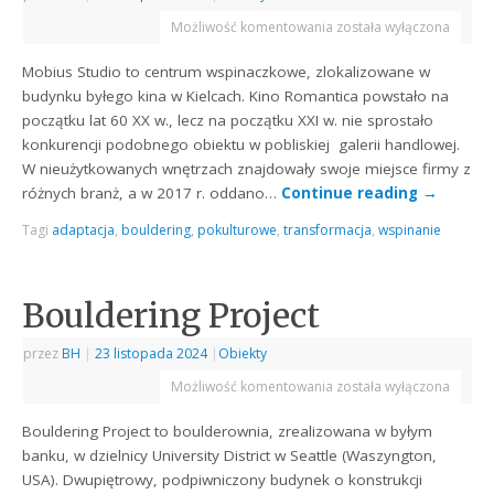
Możliwość komentowania
została wyłączona
Mobius Studio to centrum wspinaczkowe, zlokalizowane w
budynku byłego kina w Kielcach. Kino Romantica powstało na
początku lat 60 XX w., lecz na początku XXI w. nie sprostało
konkurencji podobnego obiektu w pobliskiej galerii handlowej.
W nieużytkowanych wnętrzach znajdowały swoje miejsce firmy z
różnych branż, a w 2017 r. oddano…
Continue reading
→
Tagi
adaptacja
,
bouldering
,
pokulturowe
,
transformacja
,
wspinanie
Bouldering Project
przez
BH
|
23 listopada 2024
|
Obiekty
Możliwość komentowania
została wyłączona
Bouldering Project to boulderownia, zrealizowana w byłym
banku, w dzielnicy University District w Seattle (Waszyngton,
USA). Dwupiętrowy, podpiwniczony budynek o konstrukcji