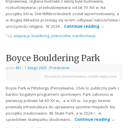
trójnawowa, ceglana budowla z wieżą była budowana,
rozbudowywana i przebudowywana od lat 70 XIX w. Na
początku XXI w. Sint-Willibrorduskerk został wyremontowany, a
w drugiej dekadzie przestają się w nim odbywać nabożeństwa i
uroczystości religijne. W 2024…
Continue reading
→
Tagi
adaptacja
,
bouldering
,
pokościelne
,
transformacja
Boyce Bouldering Park
przez
BH
|
1 lutego 2025
|
Przestrzenie
Możliwość komentowania
została wyłączona
Boyce Park w Pittsburgu (Pensylwania, USA) to publiczny park z
bardzo bogatym programem sportowym. Park założono w
pierwszej połowie lat 60 XX w., a w XXI w. na jego terenie
powstała infrastruktura do uprawiania sportów miejskich. Na
początku zrealizowano 3B Skate Park, a w 2024 r. w
sąsiedztwie skateparku zbudowano…
Continue reading
→