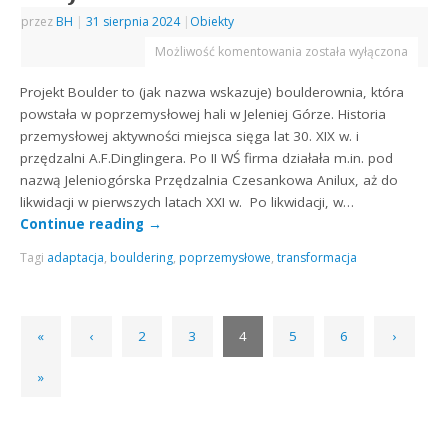
przez
BH
|
31 sierpnia 2024
|
Obiekty
Możliwość komentowania
została wyłączona
Projekt Boulder to (jak nazwa wskazuje) boulderownia, która
powstała w poprzemysłowej hali w Jeleniej Górze. Historia
przemysłowej aktywności miejsca sięga lat 30. XIX w. i
przędzalni A.F.Dinglingera. Po II WŚ firma działała m.in. pod
nazwą Jeleniogórska Przędzalnia Czesankowa Anilux, aż do
likwidacji w pierwszych latach XXI w. Po likwidacji, w…
Continue reading
→
Tagi
adaptacja
,
bouldering
,
poprzemysłowe
,
transformacja
«
‹
2
3
4
5
6
›
»