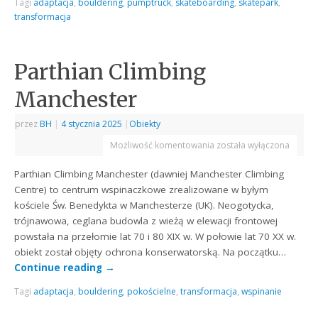
Tagi
adaptacja
,
bouldering
,
pumptruck
,
skateboarding
,
skatepark
,
transformacja
Parthian Climbing
Manchester
przez
BH
|
4 stycznia 2025
|
Obiekty
Możliwość komentowania
została wyłączona
Parthian Climbing Manchester (dawniej Manchester Climbing
Centre) to centrum wspinaczkowe zrealizowane w byłym
kościele Św. Benedykta w Manchesterze (UK). Neogotycka,
trójnawowa, ceglana budowla z wieżą w elewacji frontowej
powstała na przełomie lat 70 i 80 XIX w. W połowie lat 70 XX w.
obiekt został objęty ochrona konserwatorską. Na początku…
Continue reading
→
Tagi
adaptacja
,
bouldering
,
pokościelne
,
transformacja
,
wspinanie