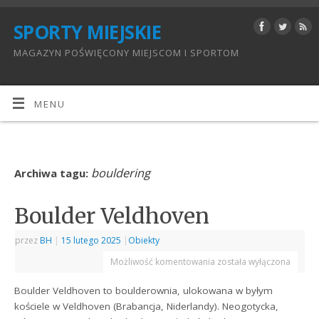
SPORTY MIEJSKIE
MAGAZYN POŚWIĘCONY MIEJSCOM I SPORTOM
MENU
bouldering
Archiwa tagu:
Boulder Veldhoven
przez
BH
|
15 lutego 2025
|
Obiekty
Możliwość komentowania
została wyłączona
Boulder Veldhoven to boulderownia, ulokowana w byłym
kościele w Veldhoven (Brabancja, Niderlandy). Neogotycka,