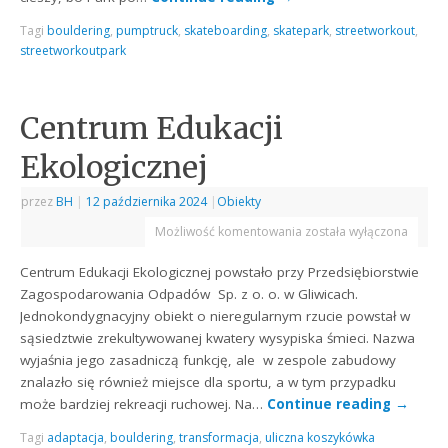
Tagi
bouldering
,
pumptruck
,
skateboarding
,
skatepark
,
streetworkout
,
streetworkoutpark
Centrum Edukacji
Ekologicznej
przez
BH
|
12 października 2024
|
Obiekty
Możliwość komentowania
została wyłączona
Centrum Edukacji Ekologicznej powstało przy Przedsiębiorstwie
Zagospodarowania Odpadów Sp. z o. o. w Gliwicach.
Jednokondygnacyjny obiekt o nieregularnym rzucie powstał w
sąsiedztwie zrekultywowanej kwatery wysypiska śmieci. Nazwa
wyjaśnia jego zasadniczą funkcję, ale w zespole zabudowy
znalazło się również miejsce dla sportu, a w tym przypadku
może bardziej rekreacji ruchowej. Na…
Continue reading
→
Tagi
adaptacja
,
bouldering
,
transformacja
,
uliczna koszykówka