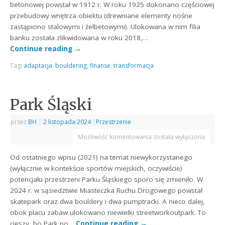
betonowej powstał w 1912 r. W roku 1925 dokonano częściowej
przebudowy wnętrza obiektu (drewniane elementy nośne
zastąpiono stalowymi i żelbetowymi). Ulokowana w nim filia
banku została zlikwidowana w roku 2018,…
Continue reading
→
Tagi
adaptacja
,
bouldering
,
finanse
,
transformacja
Park Śląski
przez
BH
|
2 listopada 2024
|
Przestrzenie
Możliwość komentowania
została wyłączona
Od ostatniego wpisu (2021) na temat niewykorzystanego
(wyłącznie w kontekście sportów miejskich, oczywiście)
potencjału przestrzeni Parku Śląskiego sporo się zmieniło. W
2024 r. w sąsiedztwie Miasteczka Ruchu Drogowego powstał
skatepark oraz dwa bouldery i dwa pumptracki. A nieco dalej,
obok placu zabaw ulokowano niewielki streetworkoutpark. To
cieszy, bo Park po…
Continue reading
→