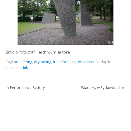
Źródło fotografii: archiwum autora
Tagi
bouldering
,
drytooling
,
transformacja
,
wspinanie
.
Dodaj do
zakładek
Link
.
«
Performance Factory
Wiadukty w Pyskowicach
»