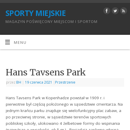
SPORTY MIEJSKIE
MAGAZYN POŚWIĘCONY MIEJSCOM I SPORTOM
MENU
Hans Tavsens Park
przez
BH
|
19 czerwca 2021
|
Przestrzenie
Hans Tavsens Park w Kopenhadze powstał w 1909 r. i
pierwotnie był częścią położonego w sąsiedztwie cmentarza. Na
jednym krańcu parku znajduje się wielofunkcyjny plac zabaw, a
po przeciwnej stronie, w sąsiedztwie terenów sportowych
pobliskiej szkoły, ulokowano 4 żelbetowe formy do wspinania
(najwyższe o wysokości ok.5 m.). Posiadają zarówno własną