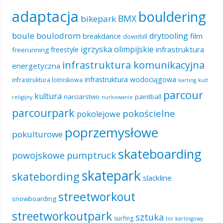
adaptacja
bouldering
BMX
bikepark
boule
boulodrom
drytooling
film
breakdance
downhill
igrzyska olimpijskie
infrastruktura
freestyle
freerunning
infrastruktura komunikacyjna
energetyczna
infrastruktura wodociągowa
infrastruktura lotniskowa
karting
kult
parcour
kultura
narciarstwo
paintball
religijny
nurkowanie
parcourpark
pokościelne
pokolejowe
poprzemysłowe
pokulturowe
skateboarding
pumptruck
powojskowe
skatepark
skatebording
slackline
streetworkout
snowboarding
streetworkoutpark
sztuka
surfing
tor kartingowy