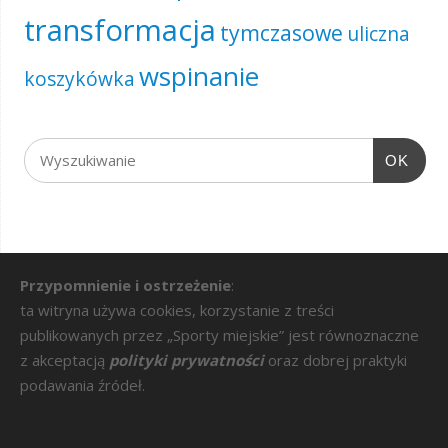
transformacja
tymczasowe
uliczna
wspinanie
koszykówka
OK
Przypomnienie i ostrzeżenie
:
ta witryna używa cookies, korzystanie z treści
publikowanych przez „Sporty miejskie” jest równoznaczne
z akceptacją
polityki prywatności
oraz dobrej praktyki
podawania źródeł.