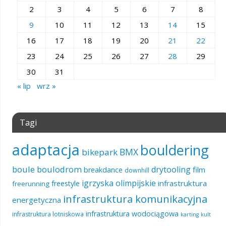
2
3
4
5
6
7
8
9
10
11
12
13
14
15
16
17
18
19
20
21
22
23
24
25
26
27
28
29
30
31
« lip
wrz »
Tagi
adaptacja
bouldering
BMX
bikepark
boule
boulodrom
drytooling
film
breakdance
downhill
igrzyska olimpijskie
infrastruktura
freestyle
freerunning
infrastruktura komunikacyjna
energetyczna
infrastruktura wodociągowa
infrastruktura lotniskowa
karting
kult