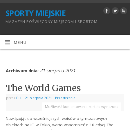
SPORTY MIEJSKIE
MAGAZYN POŚWIĘCONY MIEJSCOM I SPORTOM
MENU
21 sierpnia 2021
Archiwum dnia:
The World Games
przez
BH
|
21 sierpnia 2021
|
Przestrzenie
Możliwość komentowania
została wyłączona
Nawiązując do wcześniejszych wpisów o tymczasowych
obiektach na IO w Tokio, warto wspomnieć o 10 edycji The