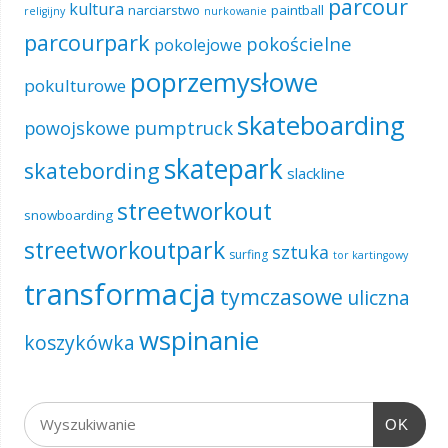
parcour
kultura
narciarstwo
paintball
religijny
nurkowanie
parcourpark
pokościelne
pokolejowe
poprzemysłowe
pokulturowe
skateboarding
pumptruck
powojskowe
skatepark
skatebording
slackline
streetworkout
snowboarding
streetworkoutpark
sztuka
surfing
tor kartingowy
transformacja
tymczasowe
uliczna
wspinanie
koszykówka
OK