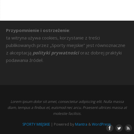
Przypomnienie i ostrzeżenie
:
ta witryna używa cookies, korzystanie z treści
publikowanych przez „Sporty miejskie” jest równoznaczne
z akceptacją
polityki prywatności
oraz dobrej praktyki
podawania źródeł.
Lorem ipsum dolor sit amet, consectetur adipiscing elit. Nulla massa
diam, tempus a finibus et, euismod nec arcu. Praesent ultrices massa at
molestie facilisis.
SPORTY MIEJSKIE
| Powered by
Mantra
&
WordPress.