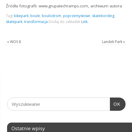
Źródła fotografii: www.grupatechramps.com, archiwum autora
Tagi
bikepark
,
boule
,
boulodrom
,
poprzemysłowe
,
skatebording
,
skatepark
,
transformacja
.
Dodaj do zakładek
Link
.
«
WOS 8
Landek Park
»
OK
Ostatnie wpisy