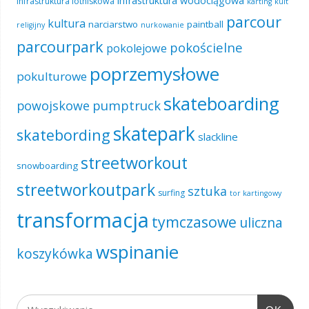
infrastruktura wodociągowa
infrastruktura lotniskowa
karting
kult
parcour
kultura
narciarstwo
paintball
religijny
nurkowanie
parcourpark
pokościelne
pokolejowe
poprzemysłowe
pokulturowe
skateboarding
pumptruck
powojskowe
skatepark
skatebording
slackline
streetworkout
snowboarding
streetworkoutpark
sztuka
surfing
tor kartingowy
transformacja
tymczasowe
uliczna
wspinanie
koszykówka