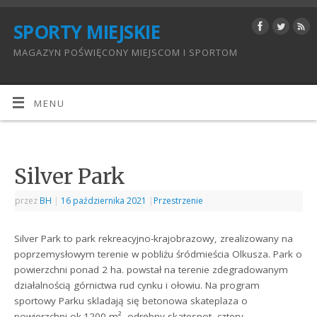
SPORTY MIEJSKIE
MAGAZYN POŚWIĘCONY MIEJSCOM I SPORTOM
MENU
Silver Park
przez
BH
|
16 października 2021
|
Przestrzenie
Silver Park to park rekreacyjno-krajobrazowy, zrealizowany na
poprzemysłowym terenie w pobliżu śródmieścia Olkusza. Park o
powierzchni ponad 2 ha. powstał na terenie zdegradowanym
działalnością górnictwa rud cynku i ołowiu. Na program
sportowy Parku skladają się betonowa skateplaza o
powierzchni ok.1200 m², odrębny skatespot, cztery