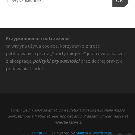
OK
Przypomnienie i ostrzeżenie
:
ta witryna używa cookies, korzystanie z treści
publikowanych przez „Sporty miejskie” jest równoznaczne
z akceptacją
polityki prywatności
oraz dobrej praktyki
podawania źródeł.
Lorem ipsum dolor sit amet, consectetur adipiscing elit. Nulla massa
diam, tempus a finibus et, euismod nec arcu. Praesent ultrices massa at
molestie facilisis.
SPORTY MIEJSKIE
| Powered by
Mantra
&
WordPress.