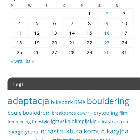
P
W
Ś
C
P
S
N
1
2
3
4
5
6
7
8
9
10
11
12
13
14
15
16
17
18
19
20
21
22
23
24
25
26
27
28
29
30
31
« wrz
lis »
Tagi
adaptacja
bouldering
BMX
bikepark
boule
boulodrom
drytooling
film
breakdance
downhill
igrzyska olimpijskie
infrastruktura
freestyle
freerunning
infrastruktura komunikacyjna
energetyczna