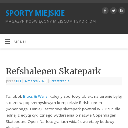
SPORTY MIEJSKIE
MAGAZYN POŚWIĘCONY MIEJSCOM I SPORTOM
MENU
Refshaleøen Skatepark
przez
BH
|
4 marca 2023
|
Przestrzenie
To, obok
Blocs & Walls
, kolejny sportowy obiekt na terenie byłej
stoczni w poprzemysłowym kompleksie Refshaleøen
(Kopenhaga, Dania). Betonowy skatepark powstał w 2015 r. dla
jednej z edycji cyklicznego wydarzenia o nazwie Copenhagen
Skateboard Open. Na fotografiach widać dwa etapy budowy
obiektu.