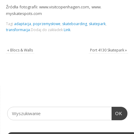
Źródła fotografii: www.visitcopenhagen.com, www.
myskatespots.com
Tagi
adaptacja
,
poprzemysłowe
,
skateboarding
,
skatepark
,
transformacja
.
Dodaj do zakładek
Link
.
«
Blocs & Walls
Port 4130 Skatepark
»
OK