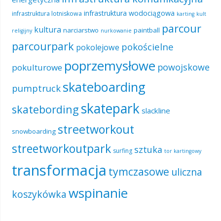
infrastruktura wodociągowa
infrastruktura lotniskowa
karting
kult
parcour
kultura
narciarstwo
paintball
religijny
nurkowanie
parcourpark
pokościelne
pokolejowe
poprzemysłowe
powojskowe
pokulturowe
skateboarding
pumptruck
skatepark
skatebording
slackline
streetworkout
snowboarding
streetworkoutpark
sztuka
surfing
tor kartingowy
transformacja
tymczasowe
uliczna
wspinanie
koszykówka