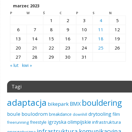
marzec 2023
P
W
Ś
C
P
S
N
1
2
3
4
5
6
7
8
9
10
11
12
13
14
15
16
17
18
19
20
21
22
23
24
25
26
27
28
29
30
31
« lut
kwi »
Tagi
adaptacja
bouldering
BMX
bikepark
boule
boulodrom
drytooling
film
breakdance
downhill
igrzyska olimpijskie
infrastruktura
freestyle
freerunning
infrastruktura komunikacyjna
energetyczna