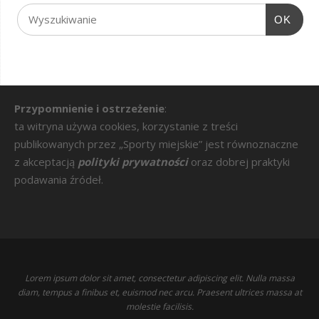
OK
Przypomnienie i ostrzeżenie
:
ta witryna używa cookies, korzystanie z treści
publikowanych przez „Sporty miejskie” jest równoznaczne
z akceptacją
polityki prywatności
oraz dobrej praktyki
podawania źródeł.
Lorem ipsum dolor sit amet, consectetur adipiscing elit. Nulla massa
diam, tempus a finibus et, euismod nec arcu. Praesent ultrices massa at
molestie facilisis.