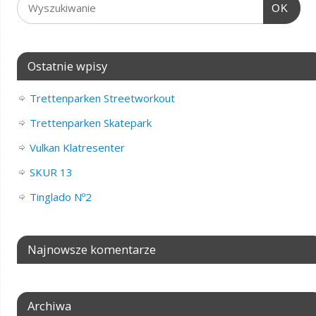
OK
Ostatnie wpisy
Trettenparken Streetworkout
Trettenparken Skatepark
Vulkan Klatresenter
SKUR 13
Tinglado Nº2
Najnowsze komentarze
Archiwa