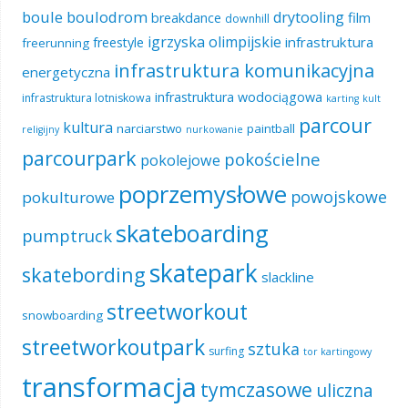
boule
boulodrom
drytooling
film
breakdance
downhill
igrzyska olimpijskie
infrastruktura
freestyle
freerunning
infrastruktura komunikacyjna
energetyczna
infrastruktura wodociągowa
infrastruktura lotniskowa
karting
kult
parcour
kultura
narciarstwo
paintball
religijny
nurkowanie
parcourpark
pokościelne
pokolejowe
poprzemysłowe
powojskowe
pokulturowe
skateboarding
pumptruck
skatepark
skatebording
slackline
streetworkout
snowboarding
streetworkoutpark
sztuka
surfing
tor kartingowy
transformacja
tymczasowe
uliczna