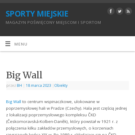
SPORTY MIEJSKIE
MAGAZYN POŚWIĘCONY MIEJSCOM I SPORTOM
MENU
Big Wall
przez
BH
|
18 marca 2023
|
Obiekty
Big Wall
to centrum wspinaczkowe, ulokowane w
poprzemysłowej hali w Pradze (Czechy). Hala jest częścią jednej
z lokalizacji poprzemysłowego kompleksu ČKD
(Českomoravská-Kolben-Daněk), który powstał w 1921 r. z
połączenia kilku zakładów przemysłowych, o korzeniach
sięgających końca XIX w. Po 1989 r. składające się na ČKD