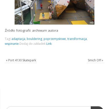
Źródło fotografii: archiwum autora
Tagi
adaptacja
,
bouldering
,
poprzemysłowe
,
transformacja
,
wspinanie
.
Dodaj do zakładek
Link
.
«
Port 4130 Skatepark
Smich Off
»