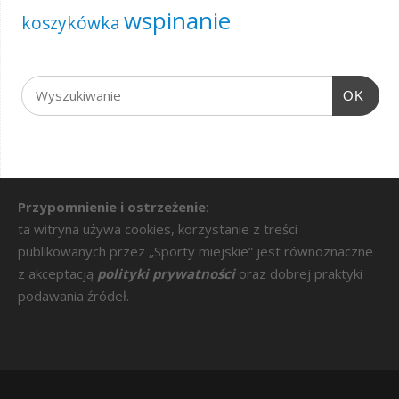
wspinanie
koszykówka
OK
Przypomnienie i ostrzeżenie
:
ta witryna używa cookies, korzystanie z treści
publikowanych przez „Sporty miejskie” jest równoznaczne
z akceptacją
polityki prywatności
oraz dobrej praktyki
podawania źródeł.