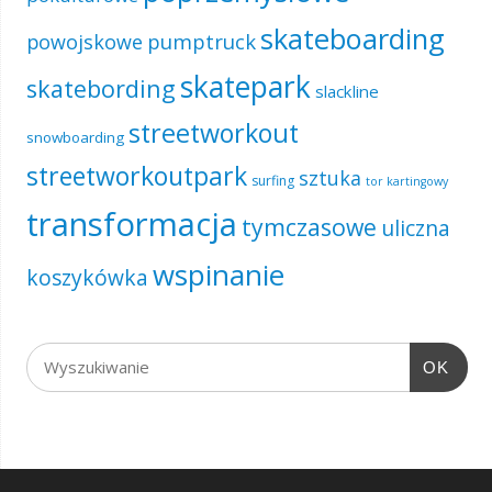
skateboarding
pumptruck
powojskowe
skatepark
skatebording
slackline
streetworkout
snowboarding
streetworkoutpark
sztuka
surfing
tor kartingowy
transformacja
tymczasowe
uliczna
wspinanie
koszykówka
OK