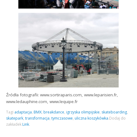
Źródła fotografii: www.sortiraparis.com, www.leparisien.fr,
www.ledauphine.com, www.lequipe.fr
Tagi
adaptacja
,
BMX
,
breakdance
,
igrzyska olimpijskie
,
skateboarding
,
skatepark
,
transformacja
,
tymczasowe
,
uliczna koszykówka
.
Dodaj do
zakładek
Link
.