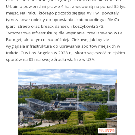
Urbain o powierzchni prawie 4 ha, z widownią na ponad 35 tys.
miejsc. Na Palcu, którego początki sięgają XVIII w. powstały
tymczasowe obiekty do uprawiania skateboardingu i BMX’a
(parc, street) oraz breack danse’u i koszykówki 3×3.
Tymczasową infrastrukturę dla wspinania zrealizowano w Le
Bourget, ale o tym nieco później. Ciekawe, jak będzie
wyglądała infrastruktura do uprawiania sportów miejskich w
trakcie IO w Los Angeles w 2028 r., skoro większość miejskich
sportów na IO ma swoje źródła właśnie w USA.