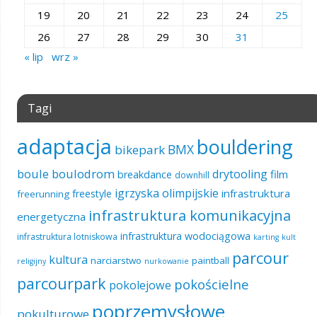
19
20
21
22
23
24
25
26
27
28
29
30
31
« lip
wrz »
Tagi
adaptacja
bouldering
BMX
bikepark
boule
boulodrom
drytooling
film
breakdance
downhill
igrzyska olimpijskie
infrastruktura
freestyle
freerunning
infrastruktura komunikacyjna
energetyczna
infrastruktura wodociągowa
infrastruktura lotniskowa
karting
kult
parcour
kultura
narciarstwo
paintball
religijny
nurkowanie
parcourpark
pokościelne
pokolejowe
poprzemysłowe
pokulturowe