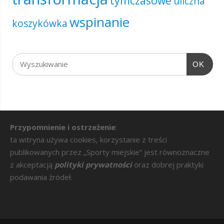
tymczasowe
uliczna
wspinanie
koszykówka
OK
Przypomnienie i ostrzeżenie
:
ta witryna używa cookies, korzystanie z treści
publikowanych przez „Sporty miejskie” jest równoznaczne
z akceptacją
polityki prywatności
oraz dobrej praktyki
podawania źródeł.