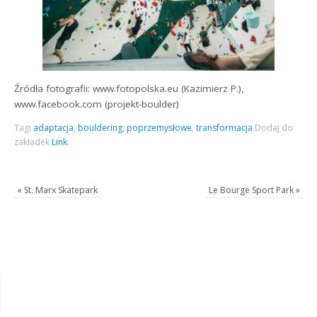
Źródła fotografii: www.fotopolska.eu (Kazimierz P.),
www.facebook.com (projekt-boulder)
Tagi
adaptacja
,
bouldering
,
poprzemysłowe
,
transformacja
.
Dodaj do
zakładek
Link
.
«
St. Marx Skatepark
Le Bourge Sport Park
»