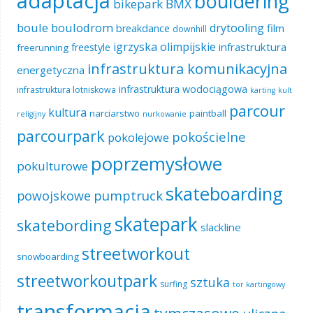
adaptacja
bouldering
BMX
bikepark
boule
boulodrom
drytooling
film
breakdance
downhill
igrzyska olimpijskie
infrastruktura
freestyle
freerunning
infrastruktura komunikacyjna
energetyczna
infrastruktura wodociągowa
infrastruktura lotniskowa
karting
kult
parcour
kultura
narciarstwo
paintball
religijny
nurkowanie
parcourpark
pokościelne
pokolejowe
poprzemysłowe
pokulturowe
skateboarding
pumptruck
powojskowe
skatepark
skatebording
slackline
streetworkout
snowboarding
streetworkoutpark
sztuka
surfing
tor kartingowy
transformacja