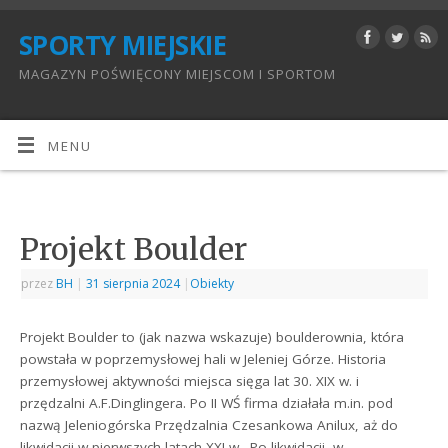
SPORTY MIEJSKIE
MAGAZYN POŚWIĘCONY MIEJSCOM I SPORTOM
MENU
Projekt Boulder
przez
BH
|
31 sierpnia 2024
|
Obiekty
Projekt Boulder to (jak nazwa wskazuje) boulderownia, która
powstała w poprzemysłowej hali w Jeleniej Górze. Historia
przemysłowej aktywności miejsca sięga lat 30. XIX w. i
przędzalni A.F.Dinglingera. Po II WŚ firma działała m.in. pod
nazwą Jeleniogórska Przędzalnia Czesankowa Anilux, aż do
likwidacji w pierwszych latach XXI w. Po likwidacji, w