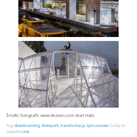
Źródło fotografii: www.dezeen.com (Karl Hab)
Tagi
skateboarding
,
skatepark
,
transformacja
,
tymczasowe
.
Dodaj do
zakładek
Link
.