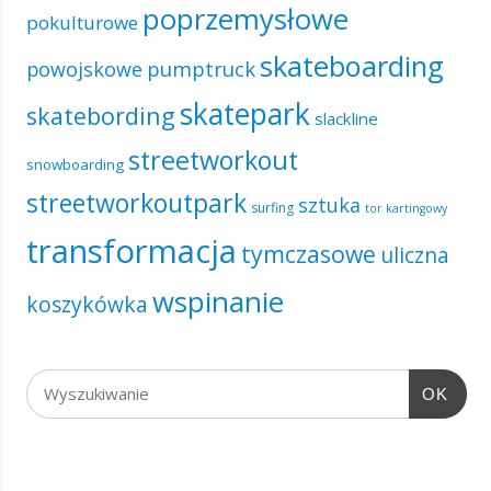
poprzemysłowe
pokulturowe
skateboarding
pumptruck
powojskowe
skatepark
skatebording
slackline
streetworkout
snowboarding
streetworkoutpark
sztuka
surfing
tor kartingowy
transformacja
tymczasowe
uliczna
wspinanie
koszykówka
OK