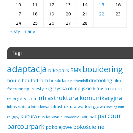
10
11
12
13
14
15
16
17
18
19
20
21
22
23
24
25
26
27
28
« sty
mar »
Tagi
adaptacja
bouldering
BMX
bikepark
boule
boulodrom
drytooling
film
breakdance
downhill
igrzyska olimpijskie
infrastruktura
freestyle
freerunning
infrastruktura komunikacyjna
energetyczna
infrastruktura wodociągowa
infrastruktura lotniskowa
karting
kult
parcour
kultura
narciarstwo
paintball
religijny
nurkowanie
parcourpark
pokościelne
pokolejowe