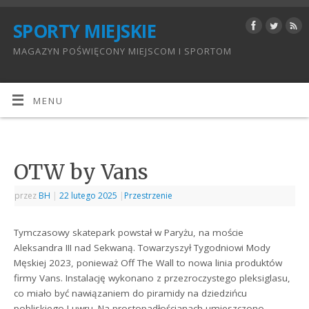
SPORTY MIEJSKIE
MAGAZYN POŚWIĘCONY MIEJSCOM I SPORTOM
MENU
OTW by Vans
przez
BH
|
22 lutego 2025
|
Przestrzenie
Tymczasowy skatepark powstał w Paryżu, na moście
Aleksandra III nad Sekwaną. Towarzyszył Tygodniowi Mody
Męskiej 2023, ponieważ Off The Wall to nowa linia produktów
firmy Vans. Instalację wykonano z przezroczystego pleksiglasu,
co miało być nawiązaniem do piramidy na dziedzińcu
pobliskiego Luwru. Na prostopadłościanach umieszczono