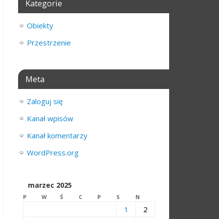
Kategorie
Obiekty
Przestrzenie
Meta
Zaloguj się
Kanał wpisów
Kanał komentarzy
WordPress.org
marzec 2025
P
W
Ś
C
P
S
N
1
2