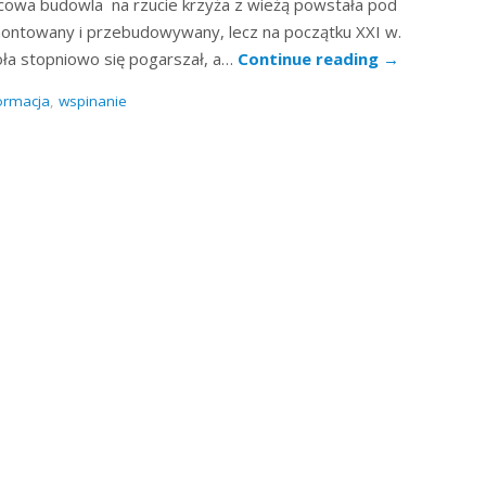
owcowa budowla na rzucie krzyża z wieżą powstała pod
emontowany i przebudowywany, lecz na początku XXI w.
oła stopniowo się pogarszał, a…
Continue reading
→
ormacja
,
wspinanie