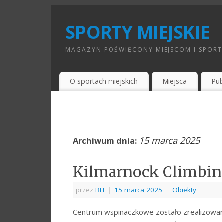
SPORTY MIEJSKIE
MAGAZYN POŚWIĘCONY MIEJSCOM I SPOR
O sportach miejskich
Miejsca
Pub
15 marca 2025
Archiwum dnia:
Kilmarnock Climbin
przez
BH
|
15 marca 2025
|
Obiekty
Centrum wspinaczkowe zostało zrealizowan