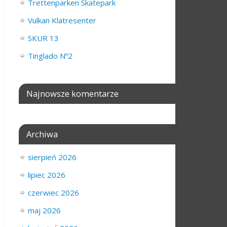
Trettenparken Skatepark
Vulkan Klatresenter
SKUR 13
Tinglado Nº2
Najnowsze komentarze
Archiwa
sierpień 2026
lipiec 2026
czerwiec 2026
maj 2026