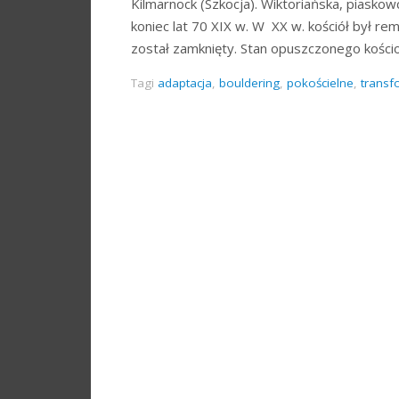
Kilmarnock (Szkocja). Wiktoriańska, piask
koniec lat 70 XIX w. W XX w. kościół był r
został zamknięty. Stan opuszczonego kości
Tagi
adaptacja
,
bouldering
,
pokościelne
,
transf