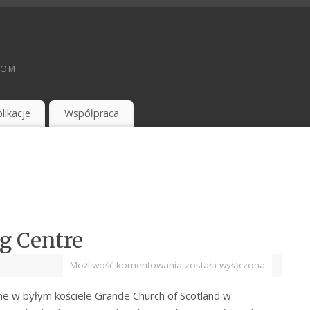
TOM
likacje
Współpraca
g Centre
Możliwość komentowania
została wyłączona
e w byłym kościele Grande Church of Scotland w