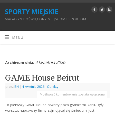
SPORTY MIEJSKIE
MAGAZYN POŚWIĘCONY MIEJSCOM I SPORTOM
MENU
4 kwietnia 2026
Archiwum dnia:
GAME House Beirut
przez
BH
|
4 kwietnia 2026
|
Obiekty
Możliwość komentowania
została wyłączona
To pierwszy GAME House otwarty poza granicami Danii. Były
warsztat naprawczy firmy zajmującej się śmieciami jest