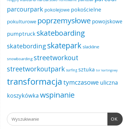
parcourpark
pokościelne
pokolejowe
poprzemysłowe
powojskowe
pokulturowe
skateboarding
pumptruck
skatepark
skatebording
slackline
streetworkout
snowboarding
streetworkoutpark
sztuka
surfing
tor kartingowy
transformacja
tymczasowe
uliczna
wspinanie
koszykówka
OK