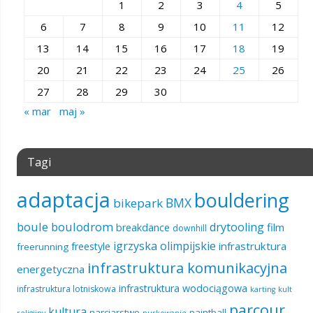
1
2
3
4
5
6
7
8
9
10
11
12
13
14
15
16
17
18
19
20
21
22
23
24
25
26
27
28
29
30
« mar
maj »
Tagi
adaptacja
bouldering
BMX
bikepark
boule
boulodrom
drytooling
film
breakdance
downhill
igrzyska olimpijskie
infrastruktura
freestyle
freerunning
infrastruktura komunikacyjna
energetyczna
infrastruktura wodociągowa
infrastruktura lotniskowa
karting
kult
parcour
kultura
narciarstwo
paintball
religijny
nurkowanie