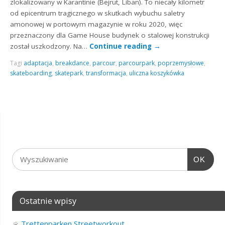
zlokalizowany w Karantinie (Bejrut, Liban). To niecały kilometr
od epicentrum tragicznego w skutkach wybuchu saletry
amonowej w portowym magazynie w roku 2020, więc
przeznaczony dla Game House budynek o stalowej konstrukcji
został uszkodzony. Na…
Continue reading
→
Tagi
adaptacja
,
breakdance
,
parcour
,
parcourpark
,
poprzemysłowe
,
skateboarding
,
skatepark
,
transformacja
,
uliczna koszykówka
OK
Ostatnie wpisy
Trettenparken Streetworkout