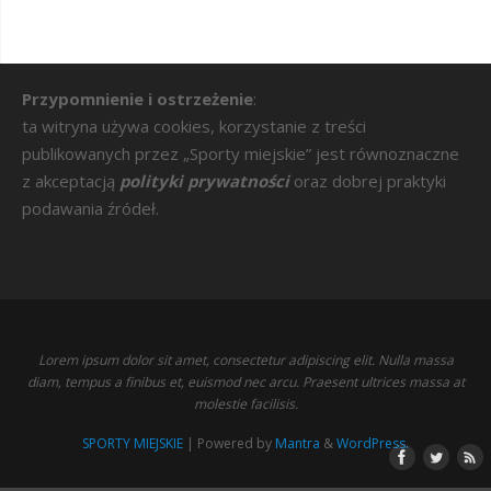
Przypomnienie i ostrzeżenie
:
ta witryna używa cookies, korzystanie z treści
publikowanych przez „Sporty miejskie” jest równoznaczne
z akceptacją
polityki prywatności
oraz dobrej praktyki
podawania źródeł.
Lorem ipsum dolor sit amet, consectetur adipiscing elit. Nulla massa
diam, tempus a finibus et, euismod nec arcu. Praesent ultrices massa at
molestie facilisis.
SPORTY MIEJSKIE
| Powered by
Mantra
&
WordPress.