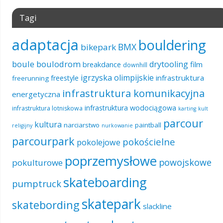
Tagi
adaptacja
bouldering
BMX
bikepark
boule
boulodrom
drytooling
film
breakdance
downhill
igrzyska olimpijskie
infrastruktura
freestyle
freerunning
infrastruktura komunikacyjna
energetyczna
infrastruktura wodociągowa
infrastruktura lotniskowa
karting
kult
parcour
kultura
narciarstwo
paintball
religijny
nurkowanie
parcourpark
pokościelne
pokolejowe
poprzemysłowe
powojskowe
pokulturowe
skateboarding
pumptruck
skatepark
skatebording
slackline