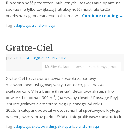
funkcjonalność przestrzeni publicznych. Rozwiązania oparte na
sporcie nie tylko zwiększają atrakcyjność miast, ale także
przekształcają przestrzenie publiczne w…
Continue reading
→
Tagi
adaptacja
,
transformacja
Gratte-Ciel
przez
BH
|
14 lutego 2026
|
Przestrzenie
Możliwość komentowania
została wyłączona
Gratte-Ciel to zarówno nazwa zespołu zabudowy
mieszkaniowo-usługowej w stylu art deco, jak i nazwa
skateparku w Villeurbanne (Francja). Betonowy skatepark o
powierzchni ponad 900 m², (nazywany również Passage Rey)
jest integralnym elementem ciągu pieszego od roku
2025. Skatepark powstał w otoczeniu hal sportowych, krytego
basenu, szkoły oraz parku. Źródło fotografii: www.constructo.fr
Tagi
adaptacja
,
skateboarding
,
skatepark
,
transformacja