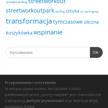
streetworkout
snowboarding
streetworkoutpark
sztuka
surfing
tor kartingowy
transformacja
tymczasowe
uliczna
wspinanie
koszykówka
OK
Przypomnienie i ostrzeżenie
:
ta witryna używa cookies, korzystanie z treści
publikowanych przez „Sporty miejskie” jest równoznaczne
z akceptacją
polityki prywatności
oraz dobrej praktyki
podawania źródeł.