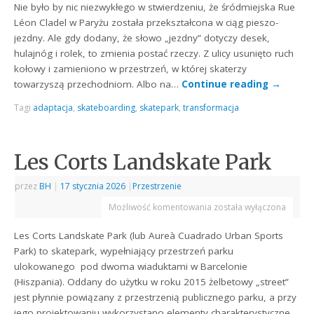
Nie było by nic niezwykłego w stwierdzeniu, że śródmiejska Rue
Léon Cladel w Paryżu została przekształcona w ciąg pieszo-
jezdny. Ale gdy dodany, że słowo „jezdny” dotyczy desek,
hulajnóg i rolek, to zmienia postać rzeczy. Z ulicy usunięto ruch
kołowy i zamieniono w przestrzeń, w której skaterzy
towarzyszą przechodniom. Albo na…
Continue reading
→
Tagi
adaptacja
,
skateboarding
,
skatepark
,
transformacja
Les Corts Landskate Park
przez
BH
|
17 stycznia 2026
|
Przestrzenie
Możliwość komentowania
została wyłączona
Les Corts Landskate Park (lub Aureà Cuadrado Urban Sports
Park) to skatepark, wypełniający przestrzeń parku
ulokowanego pod dwoma wiaduktami w Barcelonie
(Hiszpania). Oddany do użytku w roku 2015 żelbetowy „street”
jest płynnie powiązany z przestrzenią publicznego parku, a przy
jego projektowaniu wykorzystano elementy charakterystyczne