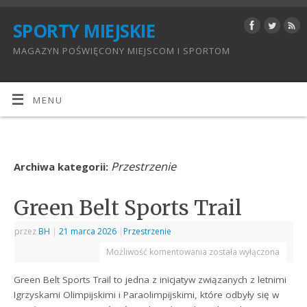
SPORTY MIEJSKIE
MAGAZYN POŚWIĘCONY MIEJSCOM I SPORTOM
MENU
Przestrzenie
Archiwa kategorii:
Green Belt Sports Trail
przez
BH
|
21 marca 2026
|
Przestrzenie
Możliwość komentowania
została wyłączona
Green Belt Sports Trail to jedna z inicjatyw związanych z letnimi
Igrzyskami Olimpijskimi i Paraolimpijskimi, które odbyły się w