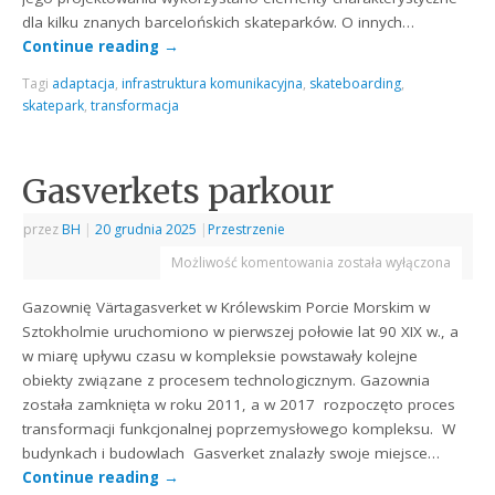
dla kilku znanych barcelońskich skateparków. O innych…
Continue reading
→
Tagi
adaptacja
,
infrastruktura komunikacyjna
,
skateboarding
,
skatepark
,
transformacja
Gasverkets parkour
przez
BH
|
20 grudnia 2025
|
Przestrzenie
Możliwość komentowania
została wyłączona
Gazownię Värtagasverket w Królewskim Porcie Morskim w
Sztokholmie uruchomiono w pierwszej połowie lat 90 XIX w., a
w miarę upływu czasu w kompleksie powstawały kolejne
obiekty związane z procesem technologicznym. Gazownia
została zamknięta w roku 2011, a w 2017 rozpoczęto proces
transformacji funkcjonalnej poprzemysłowego kompleksu. W
budynkach i budowlach Gasverket znalazły swoje miejsce…
Continue reading
→