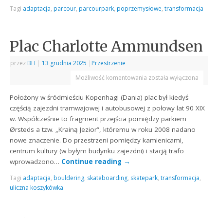
Tagi
adaptacja
,
parcour
,
parcourpark
,
poprzemysłowe
,
transformacja
Plac Charlotte Ammundsen
przez
BH
|
13 grudnia 2025
|
Przestrzenie
Możliwość komentowania
została wyłączona
Położony w śródmieściu Kopenhagi (Dania) plac był kiedyś
częścią zajezdni tramwajowej i autobusowej z połowy lat 90 XIX
w. Współcześnie to fragment przejścia pomiędzy parkiem
Ørsteds a tzw. „Krainą Jezior”, któremu w roku 2008 nadano
nowe znaczenie. Do przestrzeni pomiędzy kamienicami,
centrum kultury (w byłym budynku zajezdni) i stacją trafo
wprowadzono…
Continue reading
→
Tagi
adaptacja
,
bouldering
,
skateboarding
,
skatepark
,
transformacja
,
uliczna koszykówka