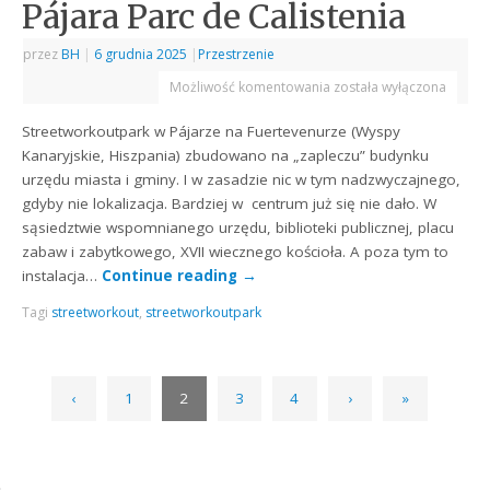
Pájara Parc de Calistenia
przez
BH
|
6 grudnia 2025
|
Przestrzenie
Możliwość komentowania
została wyłączona
Streetworkoutpark w Pájarze na Fuertevenurze (Wyspy
Kanaryjskie, Hiszpania) zbudowano na „zapleczu” budynku
urzędu miasta i gminy. I w zasadzie nic w tym nadzwyczajnego,
gdyby nie lokalizacja. Bardziej w centrum już się nie dało. W
sąsiedztwie wspomnianego urzędu, biblioteki publicznej, placu
zabaw i zabytkowego, XVII wiecznego kościoła. A poza tym to
instalacja…
Continue reading
→
Tagi
streetworkout
,
streetworkoutpark
‹
1
2
3
4
›
»