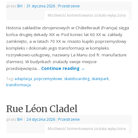
przez
BH
|
31 stycznia 2026
|
Przestrzenie
Możliwość komentowania
została wyłączona
Historia zakładów zbrojeniowych w Châtellerault (Francja) sięga
końca drugiej dekady XIX w. Pod koniec lat 60 XX w. zakłady
zamknięto, a w latach 70 XX w. miasto kupiło poprzemysłowy
kompleks i dokonało jego transformacji w kompleks
rozrywkowo-usługowy, nazwany La Manu (od fr. manufacture
d’armes). W budynkach znalazły swoje miejsce
przedsięwzięcia…
Continue reading
→
Tagi
adaptacja
,
poprzemysłowe
,
skateboarding
,
skatepark
,
transformacja
Rue Léon Cladel
przez
BH
|
24 stycznia 2026
|
Przestrzenie
Możliwość komentowania
została wyłączona