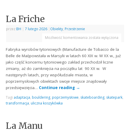
La Friche
przez
BH
|
7 lutego 2026
|
Obiekty
,
Przestrzenie
Możliwość komentowania
została wyłączona
Fabryka wyrobów tytoniowych (Manufacture de Tobacco de la
Belle de Mai)powstała w Marsylii w latach 60 XIX w. W XX w., już
jako część koncernu tytoniowego zakład przechodził liczne
zmiany, aż do zamknięcia na początku lat 90 XX w. W
następnych latach, przy współudziale miasta, w
poprzemysłowych obiektach swoje miejsce znajdowały
przedsięwzięcia…
Continue reading
→
Tagi
adaptacja
,
bouldering
,
poprzemysłowe
,
skateboarding
,
skatepark
,
transformacja
,
uliczna koszykówka
La Manu