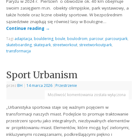
Paryżu w 2024 r. Pierścień o obwodzie ok. 40 km obejmuje
swoim zasięgiem m.in. obiekty olimpijskie, park wystawowy, a
także hotele oraz liczne obiekty sportowe. W bezpośrednim
sąsiedztwie znajdują się również lasy w Boulogne…
Continue reading
→
Tagi
adaptacja
,
bouldering
,
boule
,
boulodrom
,
parcour
,
parcourpark
,
skateboarding
,
skatepark
,
streetworkout
,
streetworkoutpark
,
transformacja
Sport Urbanism
przez
BH
|
14 marca 2026
|
Przestrzenie
Możliwość komentowania
została wyłączona
„Urbanistyka sportowa staje się ważnym pojęciem w
transformacji naszych miast. Podejście to promuje traktowanie
przestrzeni sportu jako integralnych, niezbywalnych elementów
w projektowaniu miast. Elementów, które mogą być zielonymi,
inkluzywnymi rozwiązaniami, podkreślającymi piękno i