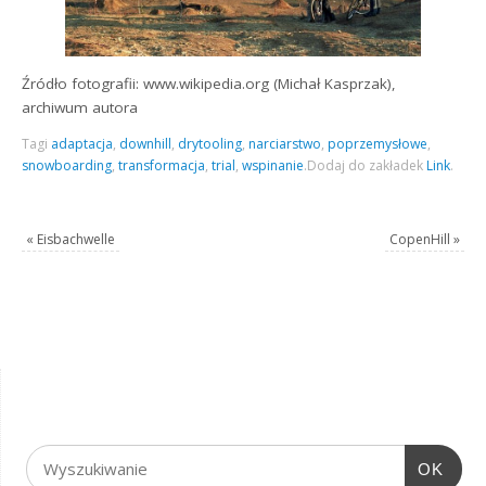
Źródło fotografii: www.wikipedia.org (Michał Kasprzak),
archiwum autora
Tagi
adaptacja
,
downhill
,
drytooling
,
narciarstwo
,
poprzemysłowe
,
snowboarding
,
transformacja
,
trial
,
wspinanie
.
Dodaj do zakładek
Link
.
«
Eisbachwelle
CopenHill
»
OK