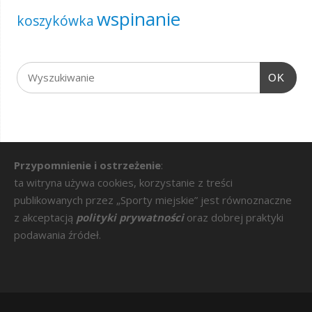
wspinanie
koszykówka
OK
Przypomnienie i ostrzeżenie
:
ta witryna używa cookies, korzystanie z treści
publikowanych przez „Sporty miejskie” jest równoznaczne
z akceptacją
polityki prywatności
oraz dobrej praktyki
podawania źródeł.