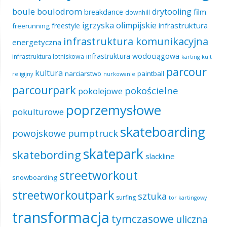
boule
boulodrom
drytooling
film
breakdance
downhill
igrzyska olimpijskie
infrastruktura
freestyle
freerunning
infrastruktura komunikacyjna
energetyczna
infrastruktura wodociągowa
infrastruktura lotniskowa
karting
kult
parcour
kultura
narciarstwo
paintball
religijny
nurkowanie
parcourpark
pokościelne
pokolejowe
poprzemysłowe
pokulturowe
skateboarding
pumptruck
powojskowe
skatepark
skatebording
slackline
streetworkout
snowboarding
streetworkoutpark
sztuka
surfing
tor kartingowy
transformacja
tymczasowe
uliczna