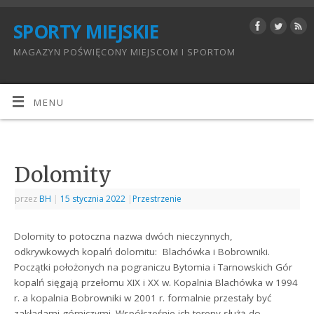
SPORTY MIEJSKIE
MAGAZYN POŚWIĘCONY MIEJSCOM I SPORTOM
MENU
Dolomity
przez
BH
|
15 stycznia 2022
|
Przestrzenie
Dolomity to potoczna nazwa dwóch nieczynnych,
odkrywkowych kopalń dolomitu: Blachówka i Bobrowniki.
Początki położonych na pograniczu Bytomia i Tarnowskich Gór
kopalń sięgają przełomu XIX i XX w. Kopalnia Blachówka w 1994
r. a kopalnia Bobrowniki w 2001 r. formalnie przestały być
zakładami górniczymi. Współcześnie ich tereny służą do