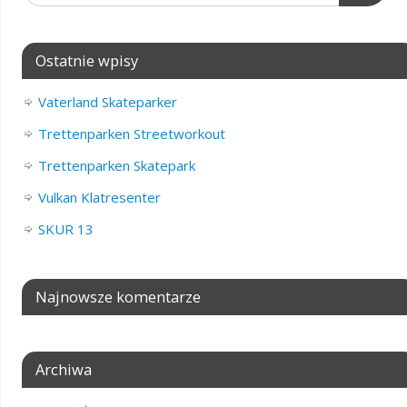
Ostatnie wpisy
Vaterland Skateparker
Trettenparken Streetworkout
Trettenparken Skatepark
Vulkan Klatresenter
SKUR 13
Najnowsze komentarze
Archiwa