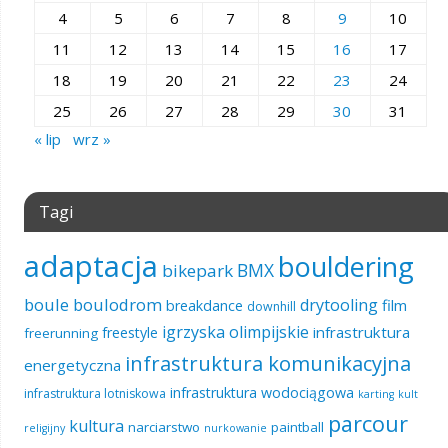
4
5
6
7
8
9
10
11
12
13
14
15
16
17
18
19
20
21
22
23
24
25
26
27
28
29
30
31
« lip
wrz »
Tagi
adaptacja
bouldering
BMX
bikepark
boule
boulodrom
drytooling
film
breakdance
downhill
igrzyska olimpijskie
infrastruktura
freestyle
freerunning
infrastruktura komunikacyjna
energetyczna
infrastruktura wodociągowa
infrastruktura lotniskowa
karting
kult
parcour
kultura
narciarstwo
paintball
religijny
nurkowanie