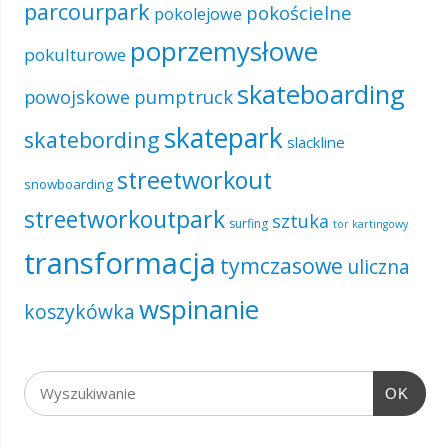
parcourpark
pokościelne
pokolejowe
poprzemysłowe
pokulturowe
skateboarding
pumptruck
powojskowe
skatepark
skatebording
slackline
streetworkout
snowboarding
streetworkoutpark
sztuka
surfing
tor kartingowy
transformacja
tymczasowe
uliczna
wspinanie
koszykówka
OK