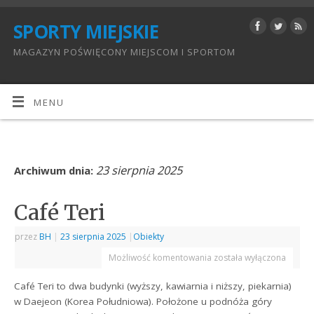
SPORTY MIEJSKIE
MAGAZYN POŚWIĘCONY MIEJSCOM I SPORTOM
MENU
23 sierpnia 2025
Archiwum dnia:
Café Teri
przez
BH
|
23 sierpnia 2025
|
Obiekty
Możliwość komentowania
została wyłączona
Café Teri to dwa budynki (wyższy, kawiarnia i niższy, piekarnia)
w Daejeon (Korea Południowa). Położone u podnóża góry