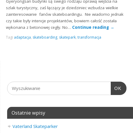
Gyeryongsan budynki są swego rodzaju oprawą wejścia na
szlak turystyczny, zaś łączący je dziedziniec wzbudza wielkie
zainteresowanie fanów skateboardingu. Nie wiadomo jednak
czy takie były intencje projektantów, bowiem całość została
wykonana z betonowej cegły. No…
Continue reading
→
Tagi
adaptacja
,
skateboarding
,
skatepark
,
transformacja
OK
Ostatnie wpisy
Vaterland Skateparker