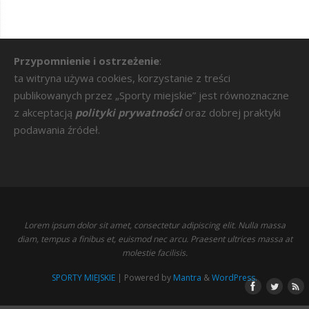
Przypomnienie i ostrzeżenie
:
ta witryna używa cookies, korzystanie z treści
publikowanych przez „Sporty miejskie” jest równoznaczne
z akceptacją
polityki prywatności
oraz dobrej praktyki
podawania źródeł.
Lorem ipsum dolor sit amet, consectetur adipiscing elit. Nulla massa
diam, tempus a finibus et, euismod nec arcu. Praesent ultrices massa at
molestie facilisis.
SPORTY MIEJSKIE
| Powered by
Mantra
&
WordPress.