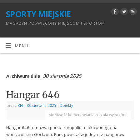
SPORTY MIEJSKIE
MAGAZYN POŚWIĘCONY MIEJSCOM I SPORTOM
MENU
30 sierpnia 2025
Archiwum dnia:
Hangar 646
przez
BH
|
30 sierpnia 2025
|
Obiekty
Możliwość komentowania
została wyłączona
Hangar 646 to nazwa parku trampolin, ulokowanego na
warszawskim Gocławiu. Park powstał w jednym z hangarów