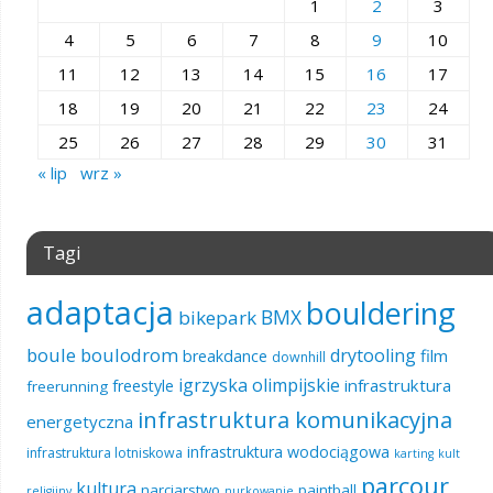
1
2
3
4
5
6
7
8
9
10
11
12
13
14
15
16
17
18
19
20
21
22
23
24
25
26
27
28
29
30
31
« lip
wrz »
Tagi
adaptacja
bouldering
BMX
bikepark
boule
boulodrom
drytooling
film
breakdance
downhill
igrzyska olimpijskie
infrastruktura
freestyle
freerunning
infrastruktura komunikacyjna
energetyczna
infrastruktura wodociągowa
infrastruktura lotniskowa
karting
kult
parcour
kultura
narciarstwo
paintball
religijny
nurkowanie