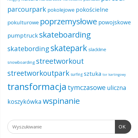
parcourpark
pokościelne
pokolejowe
poprzemysłowe
powojskowe
pokulturowe
skateboarding
pumptruck
skatepark
skatebording
slackline
streetworkout
snowboarding
streetworkoutpark
sztuka
surfing
tor kartingowy
transformacja
tymczasowe
uliczna
wspinanie
koszykówka
OK