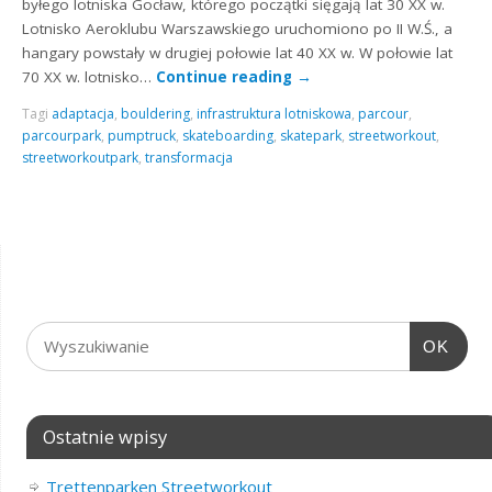
byłego lotniska Gocław, którego początki sięgają lat 30 XX w.
Lotnisko Aeroklubu Warszawskiego uruchomiono po II W.Ś., a
hangary powstały w drugiej połowie lat 40 XX w. W połowie lat
70 XX w. lotnisko…
Continue reading
→
Tagi
adaptacja
,
bouldering
,
infrastruktura lotniskowa
,
parcour
,
parcourpark
,
pumptruck
,
skateboarding
,
skatepark
,
streetworkout
,
streetworkoutpark
,
transformacja
OK
Ostatnie wpisy
Trettenparken Streetworkout