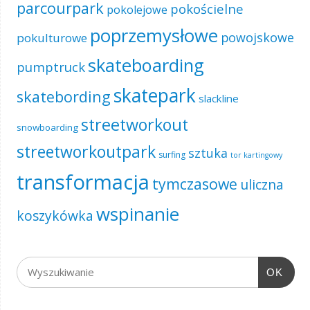
parcourpark
pokościelne
pokolejowe
poprzemysłowe
powojskowe
pokulturowe
skateboarding
pumptruck
skatepark
skatebording
slackline
streetworkout
snowboarding
streetworkoutpark
sztuka
surfing
tor kartingowy
transformacja
tymczasowe
uliczna
wspinanie
koszykówka
OK