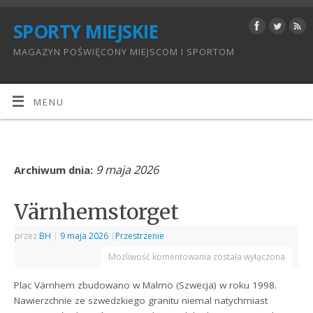
SPORTY MIEJSKIE
MAGAZYN POŚWIĘCONY MIEJSCOM I SPORTOM
MENU
9 maja 2026
Archiwum dnia:
Värnhemstorget
przez
BH
|
9 maja 2026
|
Przestrzenie
Możliwość komentowania
została wyłączona
Plac Värnhem zbudowano w Malmö (Szwecja) w roku 1998.
Nawierzchnie ze szwedzkiego granitu niemal natychmiast