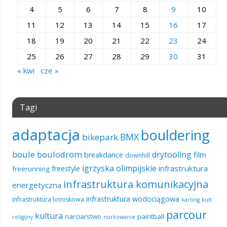
4
5
6
7
8
9
10
11
12
13
14
15
16
17
18
19
20
21
22
23
24
25
26
27
28
29
30
31
« kwi
cze »
Tagi
adaptacja
bouldering
BMX
bikepark
boule
boulodrom
drytooling
film
breakdance
downhill
igrzyska olimpijskie
infrastruktura
freestyle
freerunning
infrastruktura komunikacyjna
energetyczna
infrastruktura wodociągowa
infrastruktura lotniskowa
karting
kult
parcour
kultura
narciarstwo
paintball
religijny
nurkowanie