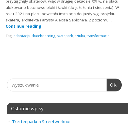
przyciągnęły skaterów, więc w drugiej dekadzie XXI w. na placu
ulokowano betonowe bloki i ławki (do jeżdżenia i siedzenia). W
roku 2021 na placu powstała instalacja do jazdy wg. projektu
skatera, architekta i artysty Alexisa Sablone’a. Z poziomu…
Continue reading
→
Tagi
adaptacja
,
skateboarding
,
skatepark
,
sztuka
,
transformacja
OK
Ostatnie wpisy
Trettenparken Streetworkout