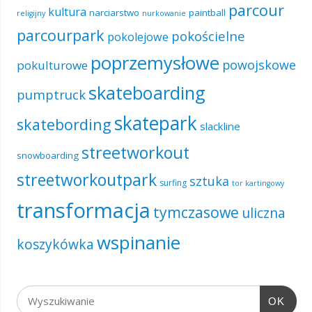
parcour
kultura
narciarstwo
paintball
religijny
nurkowanie
parcourpark
pokościelne
pokolejowe
poprzemysłowe
powojskowe
pokulturowe
skateboarding
pumptruck
skatepark
skatebording
slackline
streetworkout
snowboarding
streetworkoutpark
sztuka
surfing
tor kartingowy
transformacja
tymczasowe
uliczna
wspinanie
koszykówka
OK