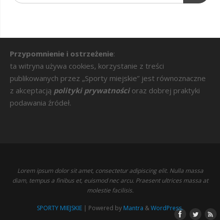
Przypomnienie i ostrzeżenie
:
ta witryna używa cookies, korzystanie z treści
publikowanych przez „Sporty miejskie” jest równoznaczne
z akceptacją
polityki prywatności
oraz dobrej praktyki
podawania źródeł.
Lorem ipsum dolor sit amet, consectetur adipiscing elit. Nulla massa
diam, tempus a finibus et, euismod nec arcu. Praesent ultrices massa at
molestie facilisis.
SPORTY MIEJSKIE
| Powered by
Mantra
&
WordPress.