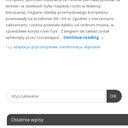
terenie i w obiektach byłej miejskiej rzeźni w Walencji
(Hiszpania). Ceglane obiekty przemysłowego kompleksu
powstawały na przełomie XIX i XX w. Zgodnie z ówczesnymi
zaleceniami, rzeźnia powstała daleko od centrum miasta, w
sąsiedztwie koryta rzeki Turii. Z biegiem lat zakład został
wchłonięty przez rozrastające…
Continue reading
→
Tagi
adaptacja
,
poprzemysłowe
,
transformacja
,
wspinanie
OK
Ostatnie wpisy