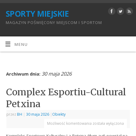
SPORTY MIEJSKIE
MAGAZYN POŚWIĘCONY MIEJSCOM I SPORTOM
MENU
30 maja 2026
Archiwum dnia:
Complex Esportiu-Cultural
Petxina
przez
BH
|
30 maja 2026
|
Obiekty
Możliwość komentowania
została wyłączona
Kompleks Sportowo-Kulturalny La Petxina (tłum.aut) powstał na