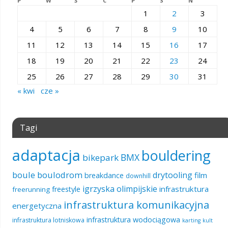
P
W
Ś
C
P
S
N
1
2
3
4
5
6
7
8
9
10
11
12
13
14
15
16
17
18
19
20
21
22
23
24
25
26
27
28
29
30
31
« kwi
cze »
Tagi
adaptacja
bouldering
BMX
bikepark
boule
boulodrom
drytooling
film
breakdance
downhill
igrzyska olimpijskie
infrastruktura
freestyle
freerunning
infrastruktura komunikacyjna
energetyczna
infrastruktura wodociągowa
infrastruktura lotniskowa
karting
kult